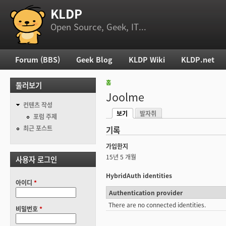
KLDP
부 메뉴
Open Source, Geek, IT...
Forum (BBS)
Geek Blog
KLDP Wiki
KLDP.net
주 메뉴
홈
둘러보기
현재 위치
Joolme
컨텐츠 작성
보기
발자취
기본탭
포럼 주제
(활성탭)
최근 포스트
기록
가입한지
15년 5 개월
사용자 로그인
HybridAuth identities
아이디
*
Authentication provider
There are no connected identities.
비밀번호
*