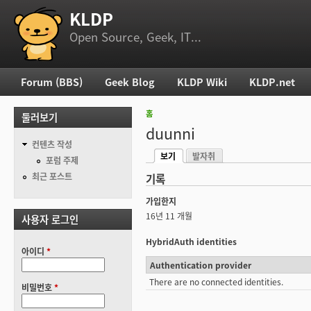
KLDP
부 메뉴
Open Source, Geek, IT...
Forum (BBS)
Geek Blog
KLDP Wiki
KLDP.net
주 메뉴
홈
둘러보기
현재 위치
duunni
컨텐츠 작성
보기
발자취
기본탭
포럼 주제
(활성탭)
최근 포스트
기록
가입한지
16년 11 개월
사용자 로그인
HybridAuth identities
아이디
*
Authentication provider
There are no connected identities.
비밀번호
*