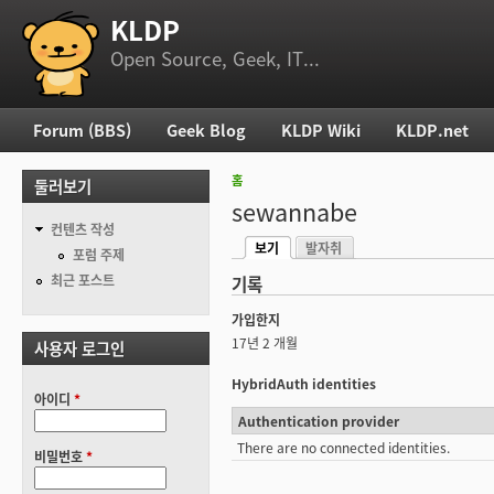
KLDP
부 메뉴
Open Source, Geek, IT...
Forum (BBS)
Geek Blog
KLDP Wiki
KLDP.net
주 메뉴
홈
둘러보기
현재 위치
sewannabe
컨텐츠 작성
보기
발자취
기본탭
포럼 주제
(활성탭)
최근 포스트
기록
가입한지
17년 2 개월
사용자 로그인
HybridAuth identities
아이디
*
Authentication provider
There are no connected identities.
비밀번호
*