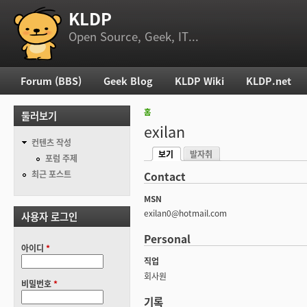
KLDP
부 메뉴
Open Source, Geek, IT...
Forum (BBS)
Geek Blog
KLDP Wiki
KLDP.net
주 메뉴
홈
둘러보기
현재 위치
exilan
컨텐츠 작성
보기
발자취
기본탭
포럼 주제
(활성탭)
최근 포스트
Contact
MSN
exilan0@hotmail.com
사용자 로그인
Personal
아이디
*
직업
회사원
비밀번호
*
기록