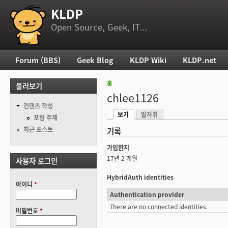
KLDP
부 메뉴
Open Source, Geek, IT...
Forum (BBS)
Geek Blog
KLDP Wiki
KLDP.net
주 메뉴
홈
둘러보기
현재 위치
chlee1126
컨텐츠 작성
보기
발자취
기본탭
포럼 주제
(활성탭)
최근 포스트
기록
가입한지
17년 2 개월
사용자 로그인
HybridAuth identities
아이디
*
Authentication provider
There are no connected identities.
비밀번호
*