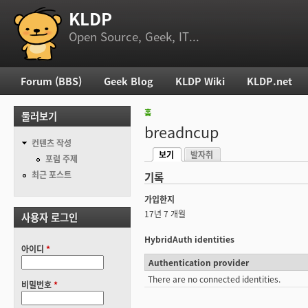
KLDP
부 메뉴
Open Source, Geek, IT...
Forum (BBS)
Geek Blog
KLDP Wiki
KLDP.net
주 메뉴
홈
둘러보기
현재 위치
breadncup
컨텐츠 작성
보기
발자취
기본탭
포럼 주제
(활성탭)
최근 포스트
기록
가입한지
17년 7 개월
사용자 로그인
HybridAuth identities
아이디
*
Authentication provider
There are no connected identities.
비밀번호
*