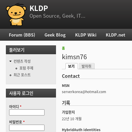
KLDP
부 메뉴
Open Source, Geek, IT...
Forum (BBS)
Geek Blog
KLDP Wiki
KLDP.net
주 메뉴
홈
둘러보기
현재 위치
kimsn76
컨텐츠 작성
보기
발자취
기본탭
포럼 주제
(활성탭)
최근 포스트
Contact
MSN
serverkorea@hotmail.com
사용자 로그인
기록
아이디
*
가입한지
22년 10 개월
비밀번호
*
HybridAuth identities