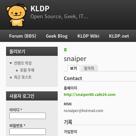
KLDP
부 메뉴
Open Source, Geek, IT...
Forum (BBS)
Geek Blog
KLDP Wiki
KLDP.net
주 메뉴
홈
둘러보기
현재 위치
snaiper
컨텐츠 작성
보기
발자취
기본탭
포럼 주제
(활성탭)
최근 포스트
Contact
홈페이지
http://snaiper80.cafe24.com
사용자 로그인
MSN
아이디
*
nsnaiper@hotmail.com
기록
비밀번호
*
가입한지