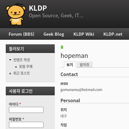
KLDP
부 메뉴
Open Source, Geek, IT...
Forum (BBS)
Geek Blog
KLDP Wiki
KLDP.net
주 메뉴
홈
둘러보기
현재 위치
hopeman
컨텐츠 작성
보기
발자취
기본탭
포럼 주제
(활성탭)
최근 포스트
Contact
MSN
gomunamu@hotmail.com
사용자 로그인
Personal
아이디
*
위치
대구
비밀번호
*
직업