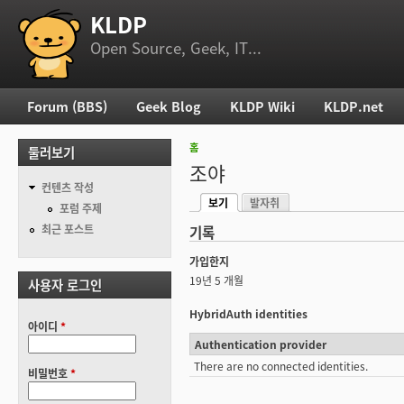
KLDP
부 메뉴
Open Source, Geek, IT...
Forum (BBS)
Geek Blog
KLDP Wiki
KLDP.net
주 메뉴
홈
둘러보기
현재 위치
조야
컨텐츠 작성
보기
발자취
기본탭
포럼 주제
(활성탭)
최근 포스트
기록
가입한지
19년 5 개월
사용자 로그인
HybridAuth identities
아이디
*
Authentication provider
There are no connected identities.
비밀번호
*