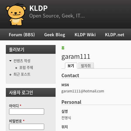
KLDP
부 메뉴
Open Source, Geek, IT...
Forum (BBS)
Geek Blog
KLDP Wiki
KLDP.net
주 메뉴
홈
둘러보기
현재 위치
garam111
컨텐츠 작성
보기
발자취
기본탭
포럼 주제
(활성탭)
최근 포스트
Contact
MSN
garam1111@hotmail.com
사용자 로그인
Personal
아이디
*
실명
전영식
비밀번호
*
위치