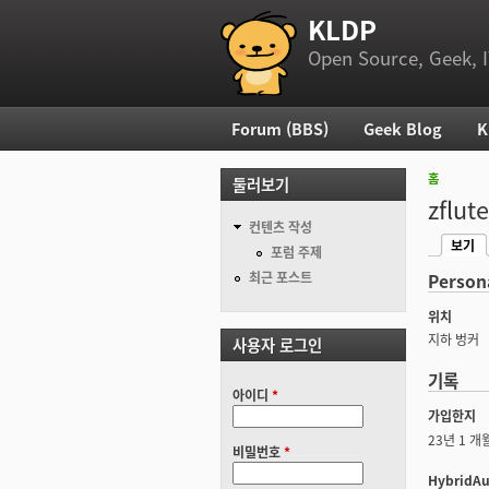
KLDP
부 메뉴
Open Source, Geek, I
Forum (BBS)
Geek Blog
K
주 메뉴
홈
둘러보기
현재 위
zflute
컨텐츠 작성
보기
기본탭
포럼 주제
(활성탭
최근 포스트
Person
위치
지하 벙커
사용자 로그인
기록
아이디
*
가입한지
23년 1 개
비밀번호
*
HybridAu