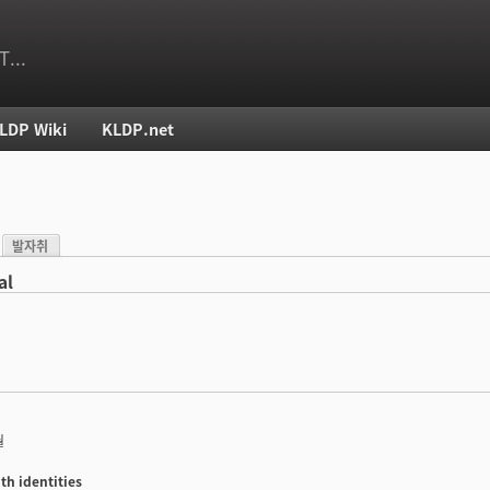
T...
LDP Wiki
KLDP.net
치
발자취
)
al
월
th identities