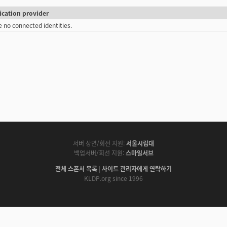
ication provider
e no connected identities.
서버 상면/회선 지원:
서울시립대
백업서버/회선 지원:
스마일서브
전체 스폰서 목록
|
사이트 관리자에게 연락하기
KLDP.org since 1996