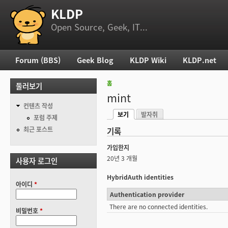
KLDP
부 메뉴
Open Source, Geek, IT...
Forum (BBS)
Geek Blog
KLDP Wiki
KLDP.net
주 메뉴
홈
둘러보기
현재 위치
mint
컨텐츠 작성
보기
발자취
기본탭
포럼 주제
(활성탭)
최근 포스트
기록
가입한지
20년 3 개월
사용자 로그인
HybridAuth identities
아이디
*
Authentication provider
There are no connected identities.
비밀번호
*