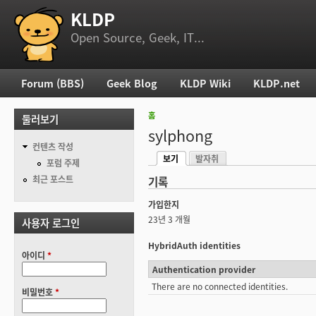
KLDP
부 메뉴
Open Source, Geek, IT...
Forum (BBS)
Geek Blog
KLDP Wiki
KLDP.net
주 메뉴
홈
둘러보기
현재 위치
sylphong
컨텐츠 작성
보기
발자취
기본탭
포럼 주제
(활성탭)
최근 포스트
기록
가입한지
23년 3 개월
사용자 로그인
HybridAuth identities
아이디
*
Authentication provider
There are no connected identities.
비밀번호
*