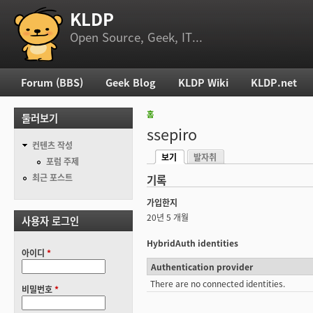
KLDP
부 메뉴
Open Source, Geek, IT...
Forum (BBS)
Geek Blog
KLDP Wiki
KLDP.net
주 메뉴
홈
둘러보기
현재 위치
ssepiro
컨텐츠 작성
보기
발자취
기본탭
포럼 주제
(활성탭)
최근 포스트
기록
가입한지
20년 5 개월
사용자 로그인
HybridAuth identities
아이디
*
Authentication provider
There are no connected identities.
비밀번호
*