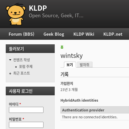
KLDP
부 메뉴
Open Source, Geek, IT...
Forum (BBS)
Geek Blog
KLDP Wiki
KLDP.net
주 메뉴
홈
둘러보기
현재 위치
wintsky
컨텐츠 작성
보기
발자취
기본탭
포럼 주제
(활성탭)
최근 포스트
기록
가입한지
23년 3 개월
사용자 로그인
HybridAuth identities
아이디
*
Authentication provider
There are no connected identities.
비밀번호
*