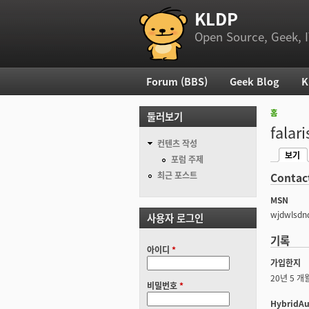
KLDP
부 메뉴
Open Source, Geek, I
Forum (BBS)
Geek Blog
K
주 메뉴
홈
둘러보기
현재 위
falari
컨텐츠 작성
보기
기본탭
포럼 주제
(활성탭
최근 포스트
Contac
MSN
wjdwlsdn
사용자 로그인
기록
아이디
*
가입한지
20년 5 개
비밀번호
*
HybridAu