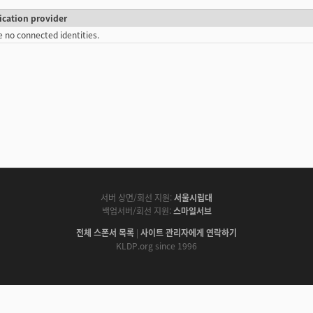
ication provider
e no connected identities.
서버 상면/회선 지원:
서울시립대
백업서버/회선 지원:
스마일서브
전체 스폰서 목록
|
사이트 관리자에게 연락하기
KLDP.org since 1996