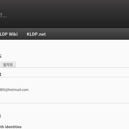
T...
LDP Wiki
KLDP.net
치
s
발자취
)
t
d00@hotmail.com
월
th identities