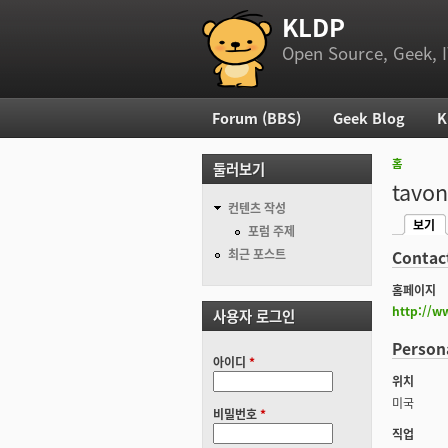
KLDP
부 메뉴
Open Source, Geek, I
Forum (BBS)
Geek Blog
K
주 메뉴
홈
둘러보기
현재 위
tavon
컨텐츠 작성
보기
기본탭
포럼 주제
(활성탭
최근 포스트
Contac
홈페이지
http://w
사용자 로그인
Person
아이디
*
위치
미국
비밀번호
*
직업