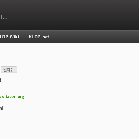
T...
LDP Wiki
KLDP.net
치
발자취
)
t
ww.tavon.org
al