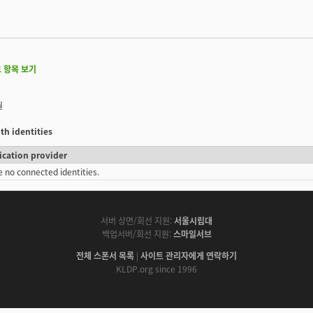
 항목 보기
월
th identities
ication provider
e no connected identities.
서버 상면/회선 지원:
서울시립대
백업서버/회선 지원:
스마일서브
전체 스폰서 목록
|
사이트 관리자에게 연락하기
KLDP.org since 1996