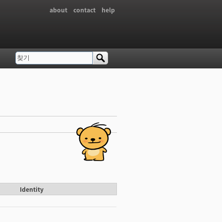
about
contact
help
찾기
검색 폼
Identity