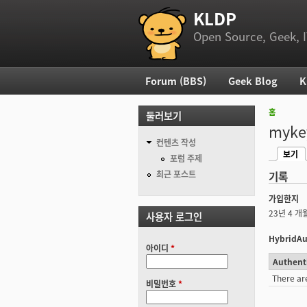
KLDP
부 메뉴
Open Source, Geek, I
Forum (BBS)
Geek Blog
K
주 메뉴
홈
둘러보기
현재 위
myke
컨텐츠 작성
보기
기본탭
포럼 주제
(활성탭
최근 포스트
기록
가입한지
23년 4 개
사용자 로그인
HybridAu
아이디
*
Authent
There ar
비밀번호
*