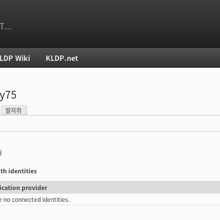
T...
LDP Wiki
KLDP.net
치
y75
발자취
)
월
th identities
ication provider
e no connected identities.