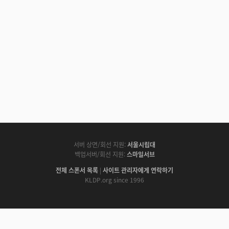
서버 상면/회선 지원:
서울시립대
백업서버/회선 지원:
스마일서브
전체 스폰서 목록
|
사이트 관리자에게 연락하기
KLDP.org since 1996