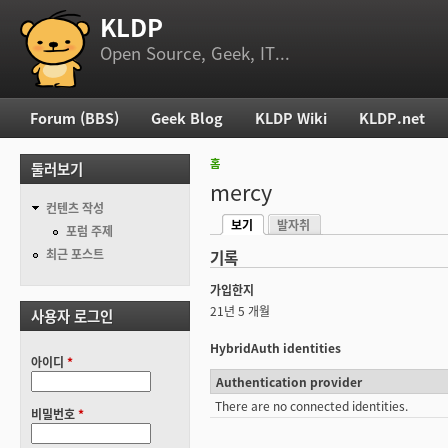
KLDP
부 메뉴
Open Source, Geek, IT...
Forum (BBS)
Geek Blog
KLDP Wiki
KLDP.net
주 메뉴
홈
둘러보기
현재 위치
mercy
컨텐츠 작성
보기
발자취
기본탭
포럼 주제
(활성탭)
최근 포스트
기록
가입한지
21년 5 개월
사용자 로그인
HybridAuth identities
아이디
*
Authentication provider
There are no connected identities.
비밀번호
*