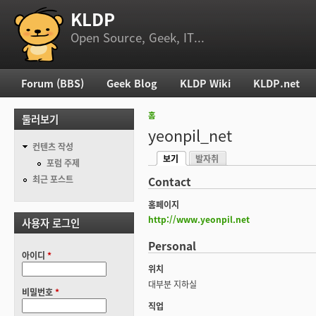
KLDP
부 메뉴
Open Source, Geek, IT...
Forum (BBS)
Geek Blog
KLDP Wiki
KLDP.net
주 메뉴
홈
둘러보기
현재 위치
yeonpil_net
컨텐츠 작성
보기
발자취
기본탭
포럼 주제
(활성탭)
최근 포스트
Contact
홈페이지
http://www.yeonpil.net
사용자 로그인
Personal
아이디
*
위치
대부분 지하실
비밀번호
*
직업