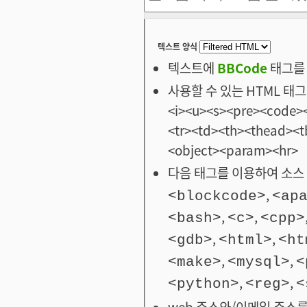
텍스트 양식
텍스트에
BBCode
태그를 
사용할 수 있는 HTML 태그: <
<i><u><s><pre><code><
<tr><td><th><thead>
<object><param><hr>
다음 태그를 이용하여 소스 
,
<blockcode>
<ap
,
,
<bash>
<c>
<cpp>
,
,
<gdb>
<html>
<ht
,
,
<make>
<mysql>
<
,
,
<python>
<reg>
<
web 주소와/이메일 주소를