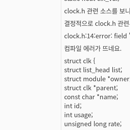
clock.h 관련 소스를 보
결정적으로 clock.h 관
clock.h:14:error: field
컴파일 에러가 뜨네요.
struct clk {
struct list_head list;
struct module *owner
struct clk *parent;
const char *name;
int id;
int usage;
unsigned long rate;