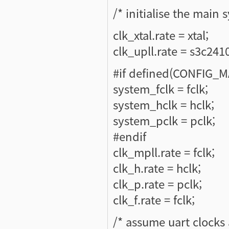
/* initialise the main 
clk_xtal.rate = xtal;
clk_upll.rate = s3c24
#if defined(CONFIG_
system_fclk = fclk;
system_hclk = hclk;
system_pclk = pclk;
#endif
clk_mpll.rate = fclk;
clk_h.rate = hclk;
clk_p.rate = pclk;
clk_f.rate = fclk;
/* assume uart clocks 