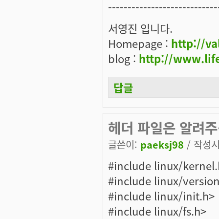
----------------------------
서영진 입니다.
Homepage :
http://va
blog :
http://www.lif
답글
헤더 파일은 알려주
글쓴이:
paeksj98
/ 작성시간
#include linux/kernel
#include linux/versio
#include linux/init.h>
#include linux/fs.h>