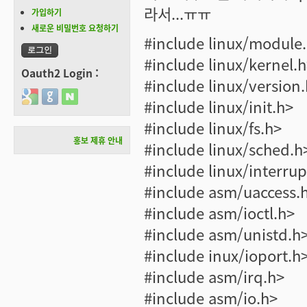
라서...ㅠㅠ
가입하기
새로운 비밀번호 요청하기
#include linux/module
#include linux/kernel.
Oauth2 Login :
#include linux/version
Login with Google
Login with GitHub
Login with Naver
#include linux/init.h>
#include linux/fs.h>
홍보 제휴 안내
#include linux/sched.h
#include linux/interrup
#include asm/uaccess.
#include asm/ioctl.h>
#include asm/unistd.h
#include inux/ioport.h
#include asm/irq.h>
#include asm/io.h>