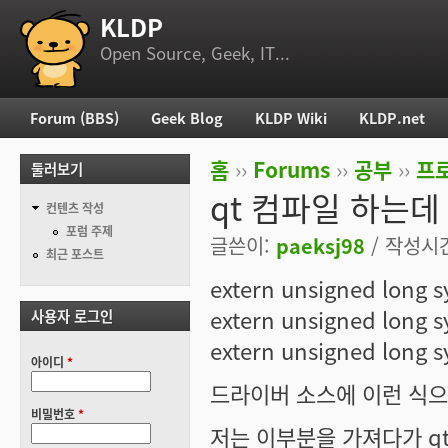
KLDP
부 메뉴
Open Source, Geek, IT...
Forum (BBS)
Geek Blog
KLDP Wiki
KLDP.net
주 메뉴
홈
››
Forums
››
공부
››
프로
둘러보기
현재 위치
qt 컴파일 하는데
컨텐츠 작성
포럼 주제
글쓴이:
paeksj98
/ 작성시간:
최근 포스트
extern unsigned long s
extern unsigned long s
사용자 로그인
extern unsigned long s
아이디
*
드라이버 소스에 이런 식으
비밀번호
*
저는 이부분을 가져다가 q