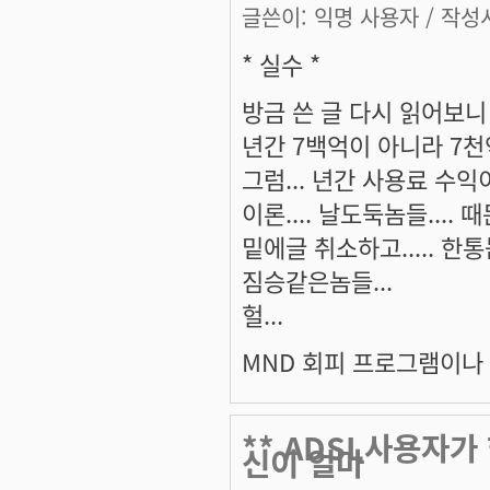
글쓴이:
익명 사용자
/ 작성시
* 실수 *
방금 쓴 글 다시 읽어보니
년간 7백억이 아니라 7천억
그럼... 년간 사용료 수익
이론.... 날도둑놈들.... 
밑에글 취소하고..... 한
짐승같은놈들...
헐...
MND 회피 프로그램이나 빨
** ADSL사용자가
신이 얼마