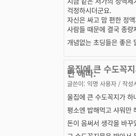
지금 같은 저가의 정액제
걱정하시더군요.
자신은 싸고 맘 편한 정
사람들 때문에 결국 종량
개념없는 초딩들은 좋은 말
울집에 큰 수도꼭지
만 해따.
글쓴이:
익명 사용자
/ 작성시
울집에 큰 수도꼭지가 하나
평소엔 밥해먹고 샤워만 
돈이 음써서 생각을 바꾸
그 수도꼭지물을 받아서 