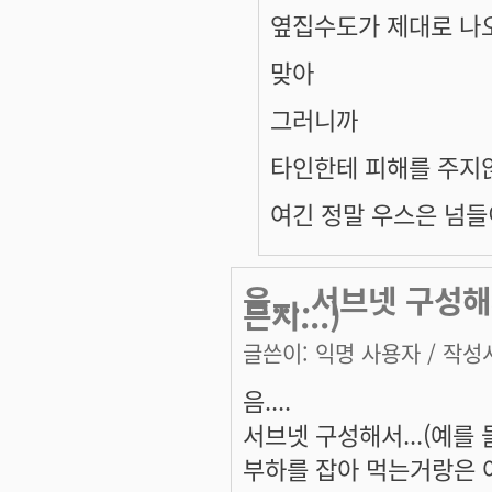
옆집수도가 제대로 나
맞아
그러니까
타인한테 피해를 주지
여긴 정말 우스은 넘들
음....서브넷 구성
든지...)
글쓴이:
익명 사용자
/ 작성시
음....
서브넷 구성해서...(예를 
부하를 잡아 먹는거랑은 아