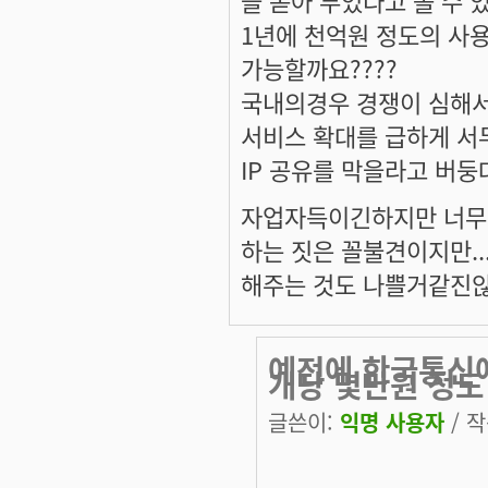
1년에 천억원 정도의 사
가능할까요????
국내의경우 경쟁이 심해서
서비스 확대를 급하게 서
IP 공유를 막을라고 버
자업자득이긴하지만 너무
하는 짓은 꼴불견이지만..
해주는 것도 나쁠거같진않군
예전에 한국통신
개당 몇만원 정도
글쓴이:
익명 사용자
/ 작