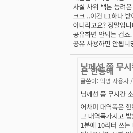
사실 사위 백본 능려은
크크 ..이건 E1하나 
아니라고요? 정말입니다
공유하면 안되는 겁죠.
공유 사용하면 안됩니당
님께선 쫌 무시칸
은 한통에
글쓴이:
익명 사용자
/
님께선 쫌 무시칸 소릴..
어차피 대역폭은 한
그 대역폭가지고 밥을 
1분에 10리터 쓰는