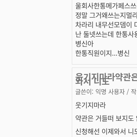
울회사한통메가페스쓰
정말 그거왜쓰는지멀라.
차라리 내무선모뎀이 더
난 둘넷쓰는데 한통사용
병신아
한통직원이지...병신
웃기지마라약관은
와서 니도
글쓴이:
익명 사용자
/ 작
웃기지마라
약관은 거들떠 보지도
신청해선 이제와서 니