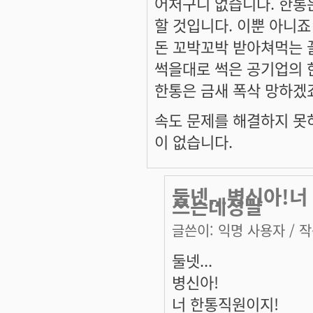
어처구니 없습니다. 한통
할 것입니다. 이뿐 아니
돈 꼬박꼬박 받아쳐먹는 꼴하
썩을대로 썩은 공기업의 
한통은 금새 폭삭 망하겠죠.
속도 문제를 해결하지 못
이 없습니다.
둘넷...병신아!
쓰는데정말
글쓴이:
익명 사용자
/ 작
둘넷...
병신아!
너 한통직원이지!