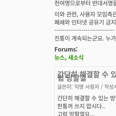
천여명으로부터 반대서명을
이와 관련, 사용자 모임측은
폐쇄와 인터넷 공유기 금지 
-----------------------------
진통이 계속되는군요. 누가
Forums:
뉴스, 새소식
간단히 해결할 수 있
럼 망할껄
글쓴이:
익명 사용자
/ 작성시
간단히 해결할 수 있는 방법
한통꺼 쓰지 맙시다..
고럼 망할껄요...