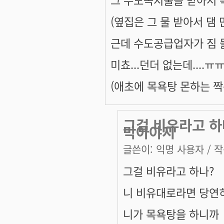
(옆집은 그 물 받아서 댐
근데 수도공급업자가 짐 물
미쵸...던더 없는데....ㅠ
(애초에 목욕탕 몬하는 짝은
그걸 비유라고 하
막아야지
글쓴이:
익명 사용자
/ 작
그걸 비유라고 하나?
니 비유대로라면 당연
니가 목욕탕을 하니까