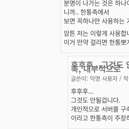
분명이 나가는 것은 하나이
니까.. 한통측에서
보면 꼭하나만 사용하는 거
암튼 저는 이렇게 사용합
이거 만약 걸리면 한통뽀
후후후...그것도
축, 내부적으로
글쓴이:
익명 사용자
/ 작
후후후...
그것도 안될겁니다.
개인적으로 서버를 구
이라고 한통측이 주장하