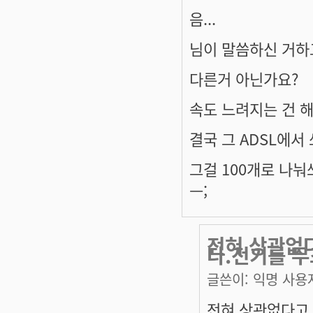
음...
님이 말씀하신 거하고
다른거 아닌가요?
속도 느려지는 건 해
결국 그 ADSL에서 
그걸 100개로 나눠
ㅡ;
전혀 상관없다
다.전기를 무
글쓴이:
익명 사용
전혀 상관없다고 