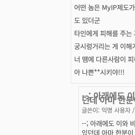
어떤 놈은 MyIP제도
도 있더군
타인에게 피해를 주는
궁시렁거리는 게 이해
너 땜에 다른사람이 피
아 나쁜**시키야!!!
--; 아래에도
던데 아마 한분
글쓴이:
익명 사용자
/
--; 아래에도 이와
있던데 아마 한분이