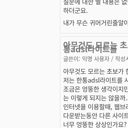
질문에 대한 별 내용은 없
하더군요.
내가 무슨 귀머거린줄알아..
아무것도 모르는 초
통adsl라이트를
글쓴이:
익명 사용자
/ 작성시
아무것도 모르는 초보가 
저는 한통adsl라이트를 
조금은 엉뚱한 생각이지만
는 이렇게 되지는 않을까..
인터넷을 이용할때, 웹브
다운받는동안 다른 사이트에 
너무 엉뚱한 상상인가요?