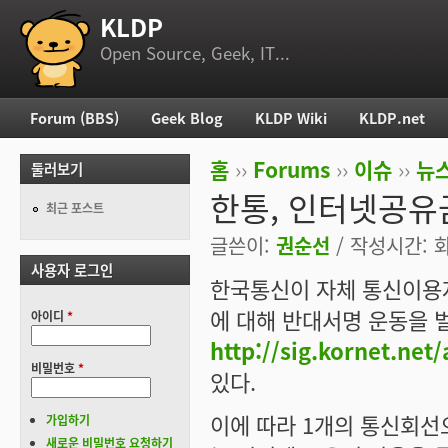
KLDP
부 메뉴
Open Source, Geek, IT...
Forum (BBS)
Geek Blog
KLDP Wiki
KLDP.net
주 메뉴
홈
››
Forums
››
이슈
››
뉴스
둘러보기
현재 위치
한통, 인터넷공유
최근 포스트
글쓴이:
권순선
/ 작성시간: 화,
사용자 로그인
한국통신이 자체 통신이용자
에 대해 반대서명 운동을 
아이디
*
http://sig.kornet.net/
비밀번호
*
있다.
이에 따라 1개의 통신회선
가입하기
새로운 비밀번호 요청하기