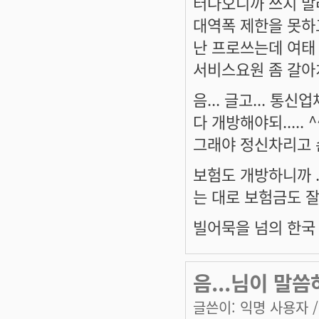
터나오니까 쓰지 말라
대역폭 제한을 못하고
난 프로쓰는데 여태 
서비스요원 좀 갈아치라
음... 글고... 
다 개방해야되..... ^
그래야 정신차리고 손
보험도 개방하니까 .
는 대로 보험금도 잘
빌어묵을 넘의 한국 
음...님이 말
글쓴이:
익명 사용자
/