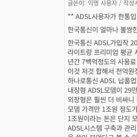
글쓴이:
익명 사용자
/ 작성시
** ADSL사용자가 한통입장
한국통신이 얼마나 불쌍한
한국통신 ADSL가입작 20
라이트랑 프리미엄 평균 사
년간 7백억정도의 사용료
이것 저것 합해서 천억원정
하나로통신 ADSL 납품업
내장형 ADSL모뎀이 29
외장형은 훨씬 더 비싸니 
모뎀 가격만 1조원 정도
1조원이라는 돈은 단지 모
ADSL시스템 구축과 관리
을 쏟아 부었다고 볼 수 