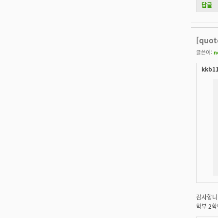
답글
[qu
글쓴이:
n
kkb11
감사합니다
학부 2학