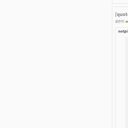
[quo
글쓴이:
w
notpi