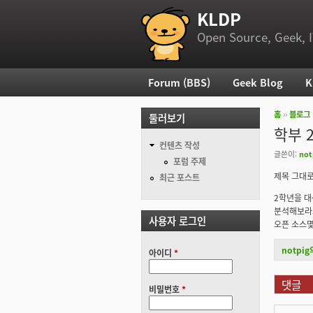
KLDP
부 메뉴
Open Source, Geek, I
Forum (BBS)
Geek Blog
K
주 메뉴
홈
››
블로그
둘러보기
현재 위
학부 
컨텐츠 작성
글쓴이:
not
포럼 주제
제목 그대로입
최근 포스트
2학년을 
분석해보라
사용자 로그인
오픈 소스몇
notpi
아이디
*
댓글
비밀번호
*