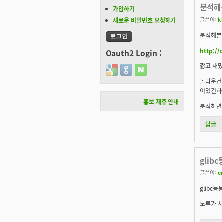
분석해
가입하기
글쓴이:
k
새로운 비밀번호 요청하기
분석해본
http://
Oauth2 Login :
짧고 재밌
Login with Google
Login with GitHub
Login with Naver
놀라운건 
이있긴하지
홍보 제휴 안내
분석하면서
답글
glib
글쓴이:
e
glibc
노루가 사