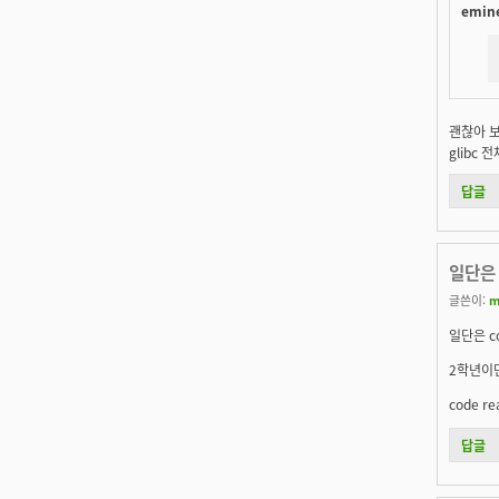
emine
괜찮아 보
glibc
답글
일단은 
글쓴이:
m
일단은 c
2학년이
code 
답글