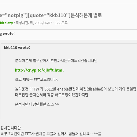
te="notpig"][quote="kkb110"]분석해본게 별로
hitelazy
/ 작성시간: 화, 2005/06/07 - 1:35오후
g wrote:
kkb110 wrote:
분석해본게 별로없어서 추천까지는못해드리겠습니다만
http://cr.yp.to/djbfft.html
짧고 재밌는 FFT코드입니다.
놀라운건 FFTW 가 SSE2를 enable한것과 이것(disabled)의 성능이 거의 
더조잡한 출력순서와 각종 하드코딩이있긴하지만..
분석하면서 감탄했던 소스 ^^
감사합니다만...
학부 2학년이면 FFT가 뭔지를 모를꺼 같아서 힘들꺼 같네요~~^^;;;