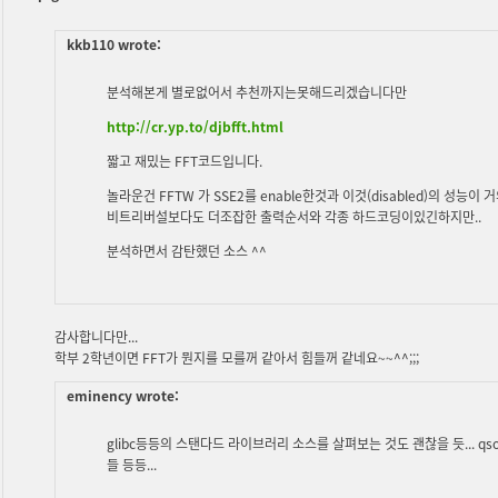
kkb110 wrote:
분석해본게 별로없어서 추천까지는못해드리겠습니다만
http://cr.yp.to/djbfft.html
짧고 재밌는 FFT코드입니다.
놀라운건 FFTW 가 SSE2를 enable한것과 이것(disabled)의 성능이
비트리버설보다도 더조잡한 출력순서와 각종 하드코딩이있긴하지만..
분석하면서 감탄했던 소스 ^^
감사합니다만...
학부 2학년이면 FFT가 뭔지를 모를꺼 같아서 힘들꺼 같네요~~^^;;;
eminency wrote:
glibc등등의 스탠다드 라이브러리 소스를 살펴보는 것도 괜찮을 듯... qs
들 등등...