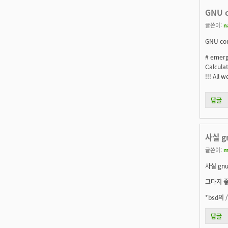
GNU 
글쓴이:
n
GNU c
# emerge
Calcula
!!! All
답글
사실 g
글쓴이:
m
사실 gnu
그다지 좋
*bsd의
답글