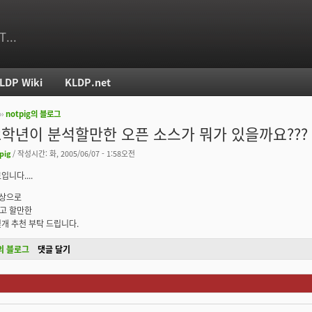
T...
LDP Wiki
KLDP.net
››
notpig의 블로그
치
2학년이 분석할만한 오픈 소스가 뭐가 있을까요???
pig
/ 작성시간: 화, 2005/06/07 - 1:58오전
니다....
대상으로
고 할만한
개 추천 부탁 드립니다.
g의 블로그
댓글 달기