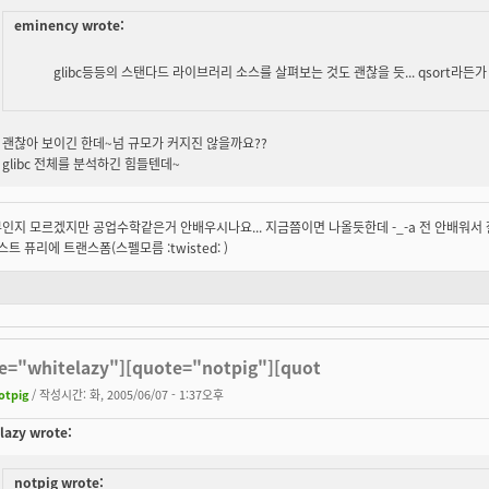
eminency wrote:
glibc등등의 스탠다드 라이브러리 소스를 살펴보는 것도 괜찮을 듯... qsort라든가
괜찮아 보이긴 한데~넘 규모가 커지진 않을까요??
glibc 전체를 분석하긴 힘들텐데~
인지 모르겠지만 공업수학같은거 안배우시나요... 지금쯤이면 나올듯한데 -_-a 전 안배워서 잘
패스트 퓨리에 트랜스폼(스펠모름 :twisted: )
e="whitelazy"][quote="notpig"][quot
otpig
/ 작성시간: 화, 2005/06/07 - 1:37오후
lazy wrote:
notpig wrote: