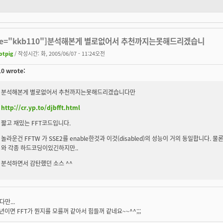
ote="kkb110"]분석해본게 별로없어서 추천까지는못해드리겠습니
otpig
/ 작성시간: 화, 2005/06/07 - 11:24오전
0 wrote:
분석해본게 별로없어서 추천까지는못해드리겠습니다만
http://cr.yp.to/djbfft.html
짧고 재밌는 FFT코드입니다.
놀라운건 FFTW 가 SSE2를 enable한것과 이것(disabled)의 성능이 거의 동일합니다
와 각종 하드코딩이있긴하지만..
분석하면서 감탄했던 소스 ^^
만...
년이면 FFT가 뭔지를 모를꺼 같아서 힘들꺼 같네요~~^^;;;