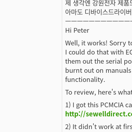
제 생각엔 강원전자 제품
아마도 디바이스드라이버에
ㅡㅡㅡㅡㅡㅡㅡㅡㅡㅡㅡ
Hi Peter
Well, it works! Sorry t
I could do that with E
them out the serial po
burnt out on manuals 
functionality.
To review, here's what
1) I got this PCMCIA 
http://sewelldirect
2) It didn't work at fi