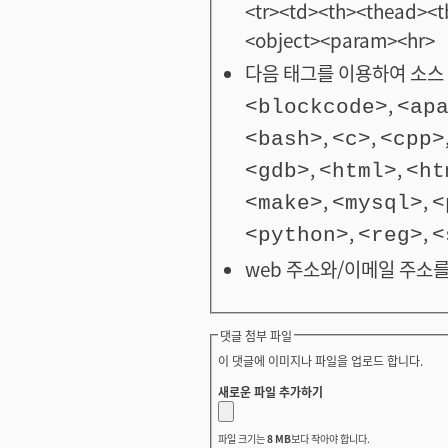
<tr><td><th><thead>
<object><param><hr>
다음 태그를 이용하여 소스 
,
<blockcode>
<ap
,
,
<bash>
<c>
<cpp>
,
,
<gdb>
<html>
<ht
,
,
<make>
<mysql>
<
,
,
<python>
<reg>
<
web 주소와/이메일 주소를
댓글 첨부 파일
이 댓글에 이미지나 파일을 업로드 합니다.
새로운 파일 추가하기
파일 크기는
8 MB
보다 작아야 합니다.