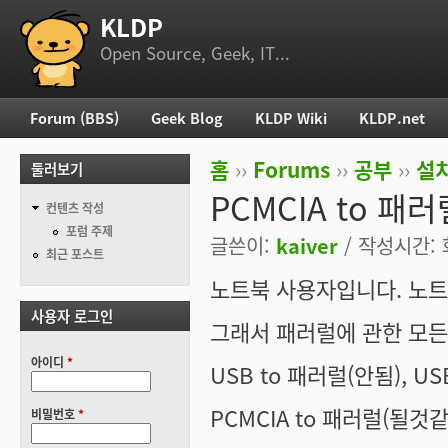
KLDP
부 메뉴
Open Source, Geek, IT...
Forum (BBS)
Geek Blog
KLDP Wiki
KLDP.net
주 메뉴
홈
››
Forums
››
공부
››
설치
둘러보기
현재 위치
PCMCIA to 패러
컨텐츠 작성
포럼 주제
글쓴이:
kaiver
/ 작성시간: 화
최근 포스트
노트북 사용자입니다. 노트
사용자 로그인
그래서 패러럴에 관한 모든
아이디
*
USB to 패러럴(안됨), U
PCMCIA to 패러럴(될것
비밀번호
*