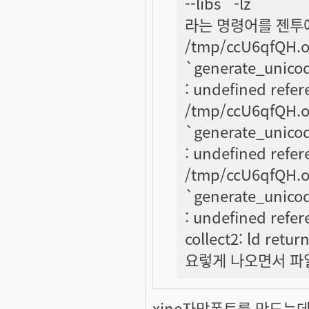
--libs` -lz
라는 명령어를 젠투
/tmp/ccU6qfQH.o(.
`generate_unicode
: undefined refer
/tmp/ccU6qfQH.o(.
`generate_unicode
: undefined refer
/tmp/ccU6qfQH.o(.
`generate_unicode
: undefined refer
collect2: ld retur
요렇게 나오면서 파일
xine자막폰트를 만드는데 