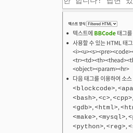
텍스트 양식
텍스트에
BBCode
태그를 
사용할 수 있는 HTML 태그: <
<i><u><s><pre><code><
<tr><td><th><thead>
<object><param><hr>
다음 태그를 이용하여 소스 
,
<blockcode>
<ap
,
,
<bash>
<c>
<cpp>
,
,
<gdb>
<html>
<ht
,
,
<make>
<mysql>
<
,
,
<python>
<reg>
<