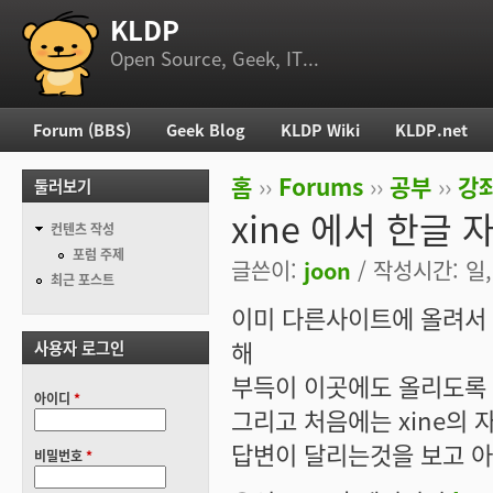
KLDP
부 메뉴
Open Source, Geek, IT...
Forum (BBS)
Geek Blog
KLDP Wiki
KLDP.net
주 메뉴
홈
››
Forums
››
공부
››
강
둘러보기
현재 위치
xine 에서 한글 
컨텐츠 작성
포럼 주제
글쓴이:
joon
/ 작성시간: 일, 
최근 포스트
이미 다른사이트에 올려서
해
사용자 로그인
부득이 이곳에도 올리도록 했습
아이디
*
그리고 처음에는 xine의 
답변이 달리는것을 보고 아
비밀번호
*