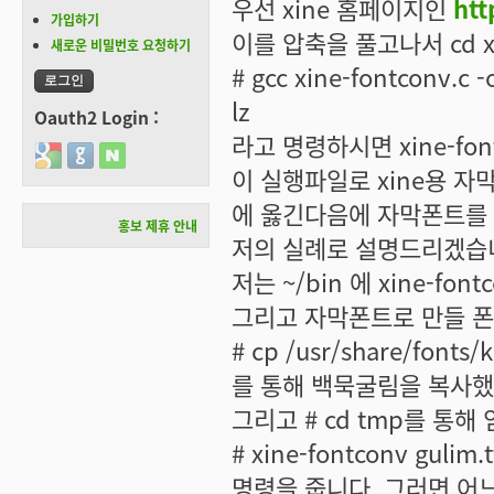
우선 xine 홈페이지인
htt
가입하기
이를 압축을 풀고나서 cd x
새로운 비밀번호 요청하기
# gcc xine-fontconv.c -o
lz
Oauth2 Login :
라고 명령하시면 xine-fo
Login with Google
Login with GitHub
Login with Naver
이 실행파일로 xine용 자
에 옳긴다음에 자막폰트를 
홍보 제휴 안내
저의 실례로 설명드리겠습
저는 ~/bin 에 xine-fo
그리고 자막폰트로 만들 
# cp /usr/share/fonts/
를 통해 백묵굴림을 복사했
그리고 # cd tmp를 통
# xine-fontconv gulim.t
명령을 줍니다. 그러면 어