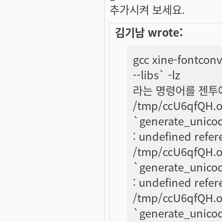
추가시켜 보세요.
김기남 wrote:
gcc xine-fontconv
--libs` -lz
라는 명령어를 젠투
/tmp/ccU6qfQH.o(.
`generate_unicode
: undefined refer
/tmp/ccU6qfQH.o(.
`generate_unicode
: undefined refer
/tmp/ccU6qfQH.o(.
`generate_unicode