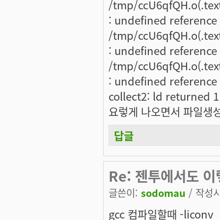
/tmp/ccU6qfQH.o(.text
: undefined reference
/tmp/ccU6qfQH.o(.text
: undefined reference 
/tmp/ccU6qfQH.o(.text
: undefined reference 
collect2: ld returned 1
요렇게 나오면서 파일생성
답글
Re: 젠투에서도 
글쓴이:
sodomau
/ 작성시간
gcc 컴파일할때 -liconv