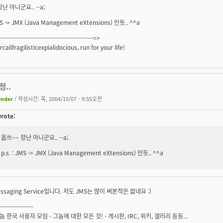
난 아니군요.. --a;
JMS -> JMX (Java Management eXtensions) 인듯.. ^^a
------------------------------------------------=>
califragilisticexpialidocious, run for your life!
정..
ender
/ 작성시간: 목, 2004/10/07 - 9:55오전
rote:
웁쓰~~ 장난 아니군요.. --a;
p.s. : JMS -> JMX (Java Management eXtensions) 인듯.. ^^a
essaging Service입니다. 저도 JMS는 많이 써본적은 없네요 :)
-----------------
그놈 한국 사용자 모임
- 그놈에 대한 모든 것! - 게시판, IRC, 위키, 갤러리 등등...