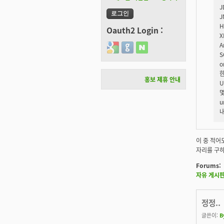
J
J
H
Oauth2 Login :
X
A
Login with Google
Login with GitHub
Login with Naver
S
o
한
홍보 제휴 안내
U
몇
u
내
이 중 적어도
자리를 구하
Forums:
자유 게시
정정..
글쓴이:
B