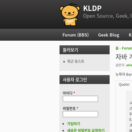
KLDP
부 메뉴
Open Source, Geek, I
Forum (BBS)
Geek Blog
K
주 메뉴
홈
››
Foru
둘러보기
현재 위
자바 
최근 포스트
글쓴이:
atie
뉴욕의 Ban
사용자 로그인
Quote:
아이디
*
J
J
비밀번호
*
S
E
가입하기
J
새로운 비밀번호 요청하기
M