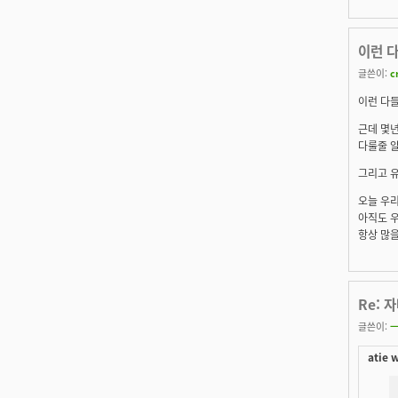
이런 다
글쓴이:
c
이런 다들
근데 몇년
다룰줄 
그리고 유
오늘 우리
아직도 우
항상 많을
Re: 
글쓴이:
ㅡ
atie 