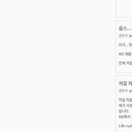
웁스...
글쓴이:
j
이거... 
MS 개발
언제 저걸
저걸 
글쓴이:
y
저걸 처음
제가 사장
입니다.
MS에서 
Life rus