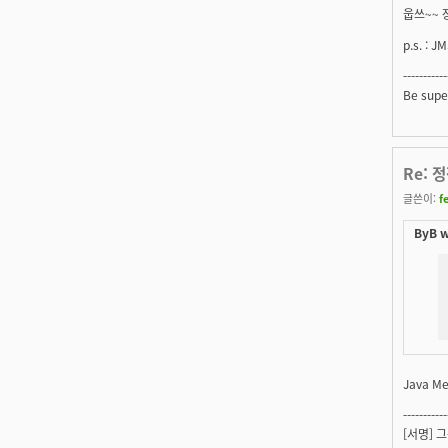
웁쓰~~ 장
p.s. : 
----------
Be super
Re: 정
글쓴이:
f
ByB w
Java M
-----------
[서명] 