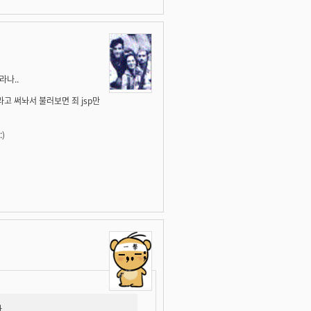
라나..
라고 써놔서 불러보면 죄 jsp만
)
.