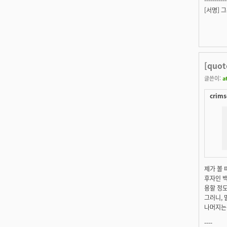
-----------
[서명] 
[quo
글쓴이:
a
crims
제가 볼
후자인 백
용할 정도
그러니, 
나머지는 
----