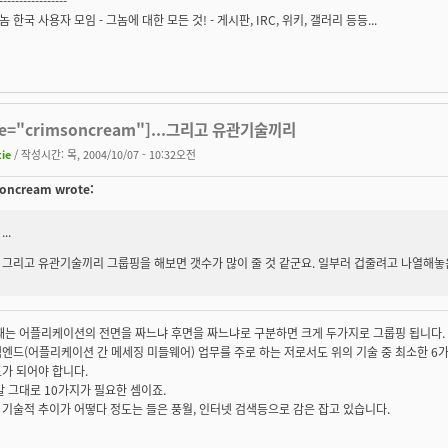
-----------------
그놈 한국 사용자 모임
- 그놈에 대한 모든 것! - 게시판, IRC, 위키, 갤러리 등등...
te="crimsoncream"]...그리고 유관기술끼리
tie
/ 작성시간: 목, 2004/10/07 - 10:32오전
oncream wrote:
...
그리고 유관기술끼리 그룹핑을 해보면 갯수가 많이 줄 것 같군요. 일부러 겁줄려고 나열해놓은
 때는 어플리케이션의 전면을 짜느냐 후면을 짜느냐로 구분하면 크게 두가지로 그룹핑 됩니다.
엔드(어플리케이션 간 메세징 미들웨어) 업무를 주로 하는 저로서도 위의 기술 중 최소한 6가
가 되어야 합니다.
말 그대로 10가지가 필요한 셈이죠.
기술적 추이가 어떻다 정도는 들은 풍월, 인터넷 검색등으로 감은 잡고 있습니다.