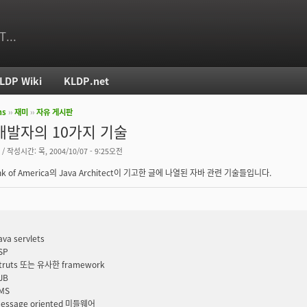
T...
LDP Wiki
KLDP.net
ms
››
재미
››
자유 게시판
치
개발자의 10가지 기술
/ 작성시간: 목, 2004/10/07 - 9:25오전
k of America의 Java Architect이 기고한 글에 나열된 자바 관련 기술들입니다.
ava servlets
SP
truts 또는 유사한 framework
JB
MS
essage oriented 미들웨어