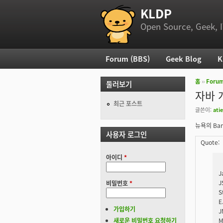
KLDP
부 메뉴
Open Source, Geek, I
Forum (BBS)
Geek Blog
K
주 메뉴
홈
››
Foru
둘러보기
현재 위
자바 
최근 포스트
글쓴이:
atie
뉴욕의 Ban
사용자 로그인
Quote:
아이디
*
J
J
비밀번호
*
S
E
가입하기
J
새로운 비밀번호 요청하기
M