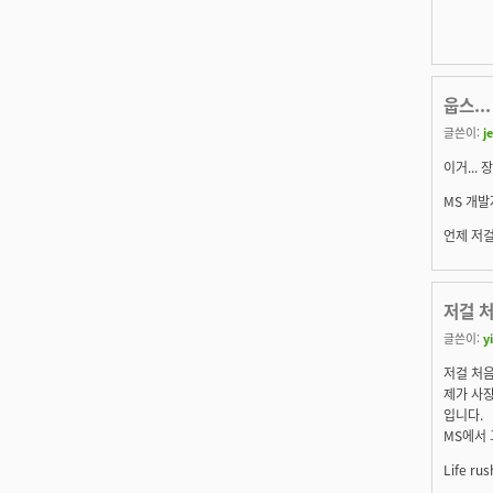
웁스...
글쓴이:
j
이거... 
MS 개발
언제 저걸
저걸 
글쓴이:
y
저걸 처음
제가 사장
입니다.
MS에서 
Life rus