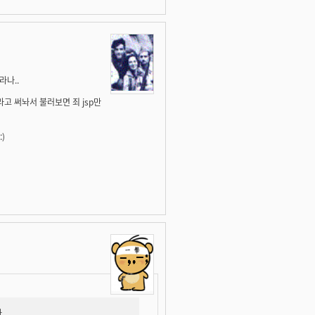
라나..
라고 써놔서 불러보면 죄 jsp만
)
.