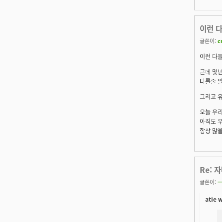
이런 다
글쓴이:
c
이런 다들
근데 몇년
다룰줄 
그리고 유
오늘 우리
아직도 우
항상 많을
Re: 
글쓴이:
ㅡ
atie 