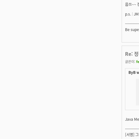
웁쓰~~ 장
p.s. : 
----------
Be super
Re: 정
글쓴이:
f
ByB w
Java M
-----------
[서명] 