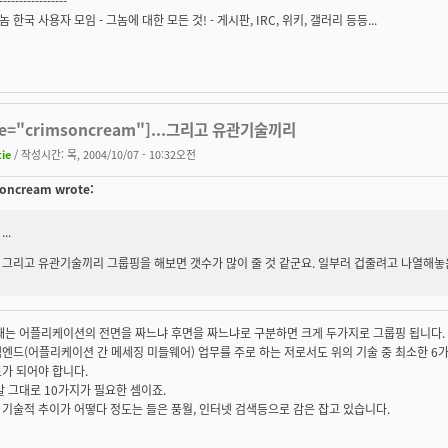
-----------------
그놈 한국 사용자 모임
- 그놈에 대한 모든 것! - 게시판, IRC, 위키, 갤러리 등등...
te="crimsoncream"]...그리고 유관기술끼리
tie
/ 작성시간: 목, 2004/10/07 - 10:32오전
oncream wrote:
...
그리고 유관기술끼리 그룹핑을 해보면 갯수가 많이 줄 것 같군요. 일부러 겁줄려고 나열해놓은
 때는 어플리케이션의 전면을 짜느냐 후면을 짜느냐로 구분하면 크게 두가지로 그룹핑 됩니다.
엔드(어플리케이션 간 메세징 미들웨어) 업무를 주로 하는 저로서도 위의 기술 중 최소한 6가
가 되어야 합니다.
말 그대로 10가지가 필요한 셈이죠.
기술적 추이가 어떻다 정도는 들은 풍월, 인터넷 검색등으로 감은 잡고 있습니다.