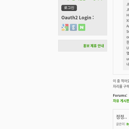
J
J
H
Oauth2 Login :
X
A
Login with Google
Login with GitHub
Login with Naver
S
o
한
홍보 제휴 안내
U
몇
u
내
이 중 적어도
자리를 구하
Forums:
자유 게시
정정..
글쓴이:
B