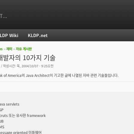
T...
LDP Wiki
KLDP.net
ms
››
재미
››
자유 게시판
치
개발자의 10가지 기술
/ 작성시간: 목, 2004/10/07 - 9:25오전
k of America의 Java Architect이 기고한 글에 나열된 자바 관련 기술들입니다.
ava servlets
SP
truts 또는 유사한 framework
JB
MS
essage oriented 미들웨어