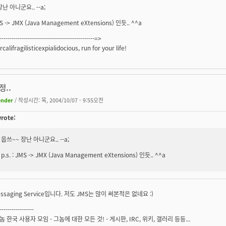
난 아니군요.. --a;
JMS -> JMX (Java Management eXtensions) 인듯.. ^^a
------------------------------------------------=>
califragilisticexpialidocious, run for your life!
정..
ender
/ 작성시간: 목, 2004/10/07 - 9:55오전
rote:
웁쓰~~ 장난 아니군요.. --a;
p.s. : JMS -> JMX (Java Management eXtensions) 인듯.. ^^a
essaging Service입니다. 저도 JMS는 많이 써본적은 없네요 :)
-----------------
그놈 한국 사용자 모임
- 그놈에 대한 모든 것! - 게시판, IRC, 위키, 갤러리 등등...