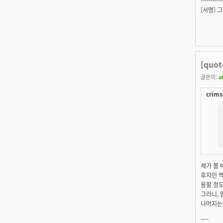
-----------
[서명] 
[quo
글쓴이:
a
crims
제가 볼
후자인 백
용할 정도
그러니, 
나머지는 
----