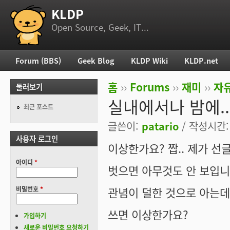
KLDP
부 메뉴
Open Source, Geek, IT...
Forum (BBS)
Geek Blog
KLDP Wiki
KLDP.net
주 메뉴
홈
››
Forums
››
재미
››
자
둘러보기
현재 위치
실내에서나 밤에..
최근 포스트
글쓴이:
patario
/ 작성시간: 토
사용자 로그인
이상한가요? 짭.. 제가 선
아이디
*
벗으면 아무것도 안 보입니다
관념이 덜한 것으로 아는데
비밀번호
*
쓰면 이상한가요?
가입하기
새로운 비밀번호 요청하기