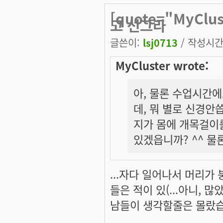
[quote="MyCl
고 선그라
글쓴이:
lsj0713
/ 작성시간: 
MyCluster wrote:
아, 물론 수업시간
데, 뭐 별로 신경안
지가 몸에 개목걸이를
있겠읍니까? ^^ 물
...자다 일어나서 머리가
들은 적이 있(...아니, 
남들이 생각할줄은 몰랐습