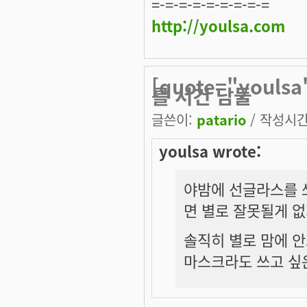
=-=-=-=-=-=-=-=-=
http://youlsa.com
[quote="you
를 서건 남들
글쓴이:
patario
/ 작성시간: 
youlsa wrote:
야밤에 선글라스를 
면 별로 잘못될게 없
솔직히 별로 맘에 안
마스크라도 쓰고 싶은