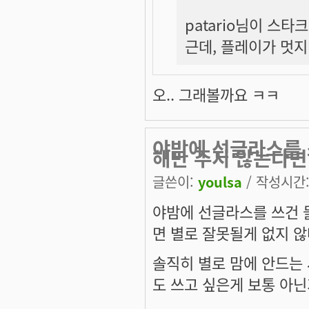
patario님이 스
근데, 플레이가 멋지다는 가
오.. 그래볼까요 ㅋㅋ
야밤에 선글라스를 
해만 주지 않는다면
글쓴이:
youlsa
/ 작성시간: 
야밤에 선글라스를 쓰건 
면 별로 잘못될게 없지 않
솔직히 별로 맘에 안드는
도 쓰고 싶은게 보통 아닌가