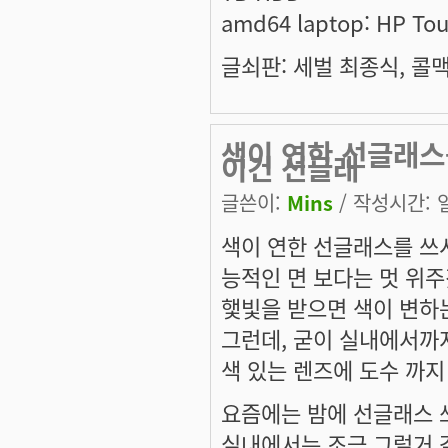
amd64 laptop: HP To
글쇠판: 세벌 최종식, 콜맥 
색이 연한 선글래스를
이건 선글래
글쓴이:
Mins
/ 작성시간: 일,
색이 연한 선글래스를 쓰시던
능적인 면 보다는 멋 위주겠죠
햋빛을 받으면 색이 변하
그런데, 굳이 실내에서까지
색 있는 렌즈에 도수 까지
요즘에는 밤에 선글래스 
실내에서는 조금 그럴거 같은