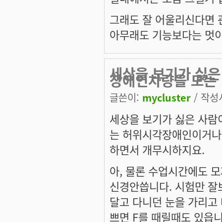
그래도 잘 어울리신다면 
아무래도 기능보다는 멋이겠
세상을 보기가 싫은
장애인차량을 모는
글쓴이:
mycluster
/ 작성시
세상을 보기가 싫은 사람
는 허위시각장애인이거나 
하면서 개무시하지요.
아, 물론 수업시간에도 모
신경안씁니다. 시험만 잘
달고 다니던 눈을 가리고 
쁘면 F를 때릴때도 있읍니다