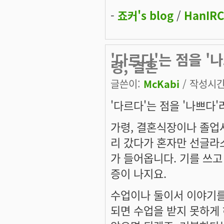
-
죠커's blog
/
HanIRC
'다르다'는 점을 '
령, 결혼
글쓴이:
McKabi
/ 작성시간: 
'다르다'는 점을 '나쁘다
가령, 결혼식장이나 졸업사
리 갔다가 혼자만 선글라스
가 들어옵니다. 기를 쓰고
증이 나지요.
수업이나 둘이서 이야기를
되면 수업을 받지 못하게