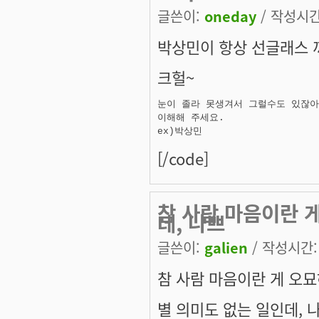
글쓴이:
oneday
/ 작성시간:
박상민이 항상 선글래스 
크헐~
눈이 졸라 못생겨서 그럴수도 있잖아요
이해해 주세요. 

ex)박상민
[/code]
참 사람 마음이란 게
데, 나쁘
글쓴이:
galien
/ 작성시간: 월
참 사람 마음이란 게 오묘하
별 의미도 없는 일인데, 