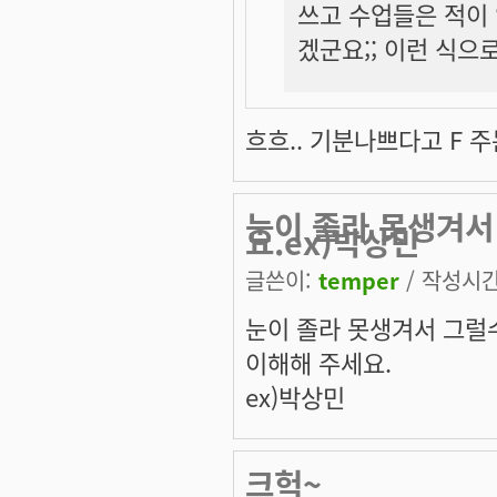
쓰고 수업들은 적이 있
겠군요;; 이런 식으
흐흐.. 기분나쁘다고 F 
눈이 졸라 못생겨서
요.ex)박상민
글쓴이:
temper
/ 작성시간:
눈이 졸라 못생겨서 그럴
이해해 주세요.
ex)박상민
크헉~