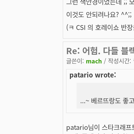
그런 색안경이었는데 ;; 모
이것도 안되려나요? ^^;;
(ㅋ CSI 의 호레이쇼 반
Re: 어험. 다들 
글쓴이:
mach
/ 작성시간: 월
patario wrote:
...~ 베르뜨랑도 좋고
patario님이 스타크래