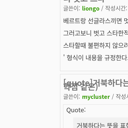
글쓴이:
liongo
/ 작성시간: 화
베르트랑 선글라스끼면 멋져
그러고보니 벗고 스타한적
스타할때 불편하지 않으
' 형식이 내용을 규정한다.
[quote]거북하다
학점 같은)
글쓴이:
mycluster
/ 작성시
Quote:
거북하다는 뜻을 표현