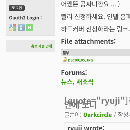
어쨌뜬 공짜니깐요.... )
빨리 신청하세요. 인텔 홈
Oauth2 Login :
하드커버 신청하라는 링크
Login with Google
Login with GitHub
Login with Naver
File attachments:
홍보 제휴 안내
첨부
DSC00105.JPG
Forums:
뉴스, 새소식
[quote="ryuj
안에 보니
글쓴이:
Darkcircle
/ 작성시
ryuji wrote: