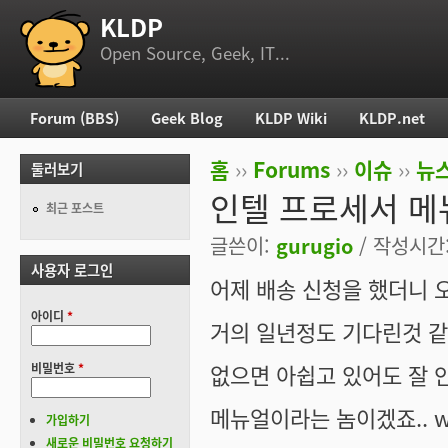
KLDP
부 메뉴
Open Source, Geek, IT...
Forum (BBS)
Geek Blog
KLDP Wiki
KLDP.net
주 메뉴
홈
››
Forums
››
이슈
››
뉴스
둘러보기
현재 위치
인텔 프로세서 메
최근 포스트
글쓴이:
gurugio
/ 작성시간: 
사용자 로그인
어제 배송 신청을 했더니 
아이디
*
거의 일년정도 기다린것 같
없으면 아쉽고 있어도 잘 
비밀번호
*
메뉴얼이라는 놈이겠죠.. w
가입하기
새로운 비밀번호 요청하기