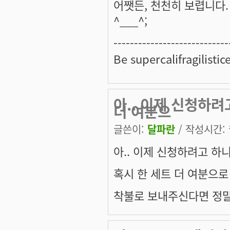
어쨋든, 천천히 보렵니다.
^___^;
---------------------------
Be supercalifragilistic
아.. 이제 신청하
더 여분으
글쓴이:
달파란
/ 작성시간: 월
아.. 이제 신청하려고 하
혹시 한 세트 더 여분으로
착불로 보내주신다면 정말