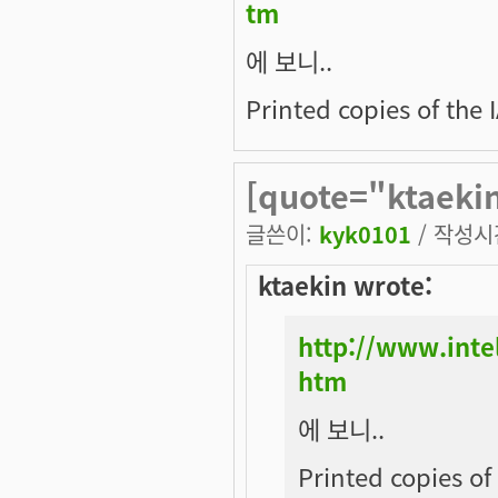
tm
에 보니..
Printed copies of the I
[quote="ktaeki
글쓴이:
kyk0101
/ 작성시간:
ktaekin wrote:
http://www.inte
htm
에 보니..
Printed copies of 