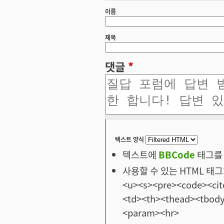
이름
제목
댓글
*
텍스트 양식
텍스트에
BBCode
태그를 
사용할 수 있는 HTML 태그: <
<u><s><pre><code><cit
<td><th><thead><tbod
<param><hr>