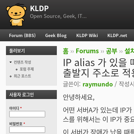
KLDP
부 메뉴
Open Source, Geek, IT...
Forum (BBS)
Geek Blog
KLDP Wiki
KLDP.net
주 메뉴
홈
››
Forums
››
공부
››
설치
둘러보기
현재 위치
IP alias 가 
컨텐츠 작성
출발지 주소로 적
포럼 주제
최근 포스트
글쓴이:
raymundo
/ 작성시간
사용자 로그인
안녕하세요,
어떤 서버A가 있는데 IP가 예
아이디
*
스를 위해서는 이 IP가 중
비밀번호
*
이 서버가 장애가 났을 때