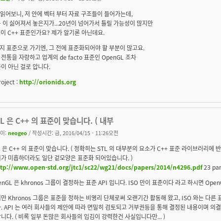
충 읽어보니, 저 안에 벡터 부터 자료 구조들이 들어가는데,
+ 이 싫어져서 놓은지가...20년이 넘어가서 틀릴 가능성이 많지만
L이 C++ 표준인가요? 제가 알기론 아닌데요.
 표준으로 가기엔, 그 전에 표준화되어야 할 부분이 많고요.
전통을 자랑하고 업계의 de facto 표준인 OpenGL 조차
이 아닌 걸로 압니다.
oject :
http://orionids.org
L 은 C++ 의 표준이 맞습니다. ( 내부
이:
neogeo
/ 작성시간: 금, 2016/04/15 - 11:26오전
L 은 C++ 의 표준이 맞습니다. ( 정확히는 STL 의 대부분의 요소가 C++ 표준 라이브러리
가 미흡하더라도 일단 겉모양은 표준화 되어있습니다. )
ttp://www.open-std.org/jtc1/sc22/wg21/docs/papers/2014/n4296.pdf
23 pa
enGL 은 khronos 그룹이 결정하는 표준 API 입니다. ISO 만이 표준이다 라고 하시면 Ope
만 Khronos 그룹은 표준을 정하는 비영리 단체로써 오랜기간 활동해 왔고, ISO 와는 다른
. API 는 여러 회사들의 제안에 따라 면밀히 검토되고 거부권등을 통해 결정된 내용이며 
니다. ( 비록 일부 돈많은 회사들의 입김이 강력한건 사실입니다만... )