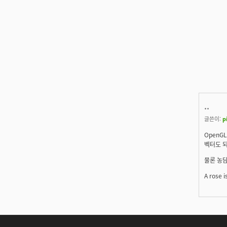
..
글쓴이:
p
OpenG
벡터도 되
물론 농
A rose i