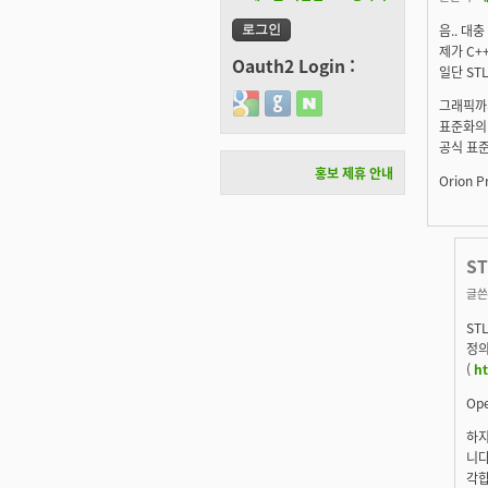
음.. 대
제가 C+
Oauth2 Login :
일단 ST
Login with Google
Login with GitHub
Login with Naver
그래픽까지
표준화의 
공식 표준
홍보 제휴 안내
Orion Pr
ST
글쓴
ST
정의
(
h
Op
하지
니다
각합