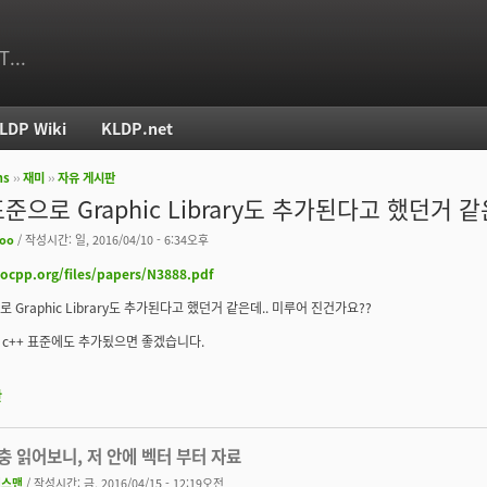
T...
LDP Wiki
KLDP.net
ms
››
재미
››
자유 게시판
치
표준으로 Graphic Library도 추가된다고 했던거 
oo
/ 작성시간: 일, 2016/04/10 - 6:34오후
socpp.org/files/papers/N3888.pdf
로 Graphic Library도 추가된다고 했던거 같은데.. 미루어 진건가요??
c++ 표준에도 추가됬으면 좋겠습니다.
판
대충 읽어보니, 저 안에 벡터 부터 자료
체스맨
/ 작성시간: 금, 2016/04/15 - 12:19오전