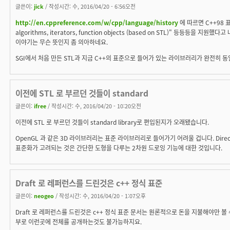
글쓴이:
jick
/ 작성시간: 수, 2016/04/20 - 6:56오전
http://en.cppreference.com/w/cpp/language/history
에 따르면 C++98 표준
algorithms, iterators, function objects (based on STL)" 등등등을 지
이야기는 무슨 뜻인지 좀 의아하네요.
SGI에서 처음 만든 STL과 지금 C++의 표준으로 들어가 있는 라이브러리가 완전히 동
이전에 STL 로 부르던 것들이 standard
글쓴이:
ifree
/ 작성시간: 수, 2016/04/20 - 10:20오전
이전에 STL 로 부르던 것들이 standard library로 편입된지가 오래됐습니다.
OpenGL 과 같은 3D 라이브러리는 표준 라이브러리로 들어가기 어려울 겁니다. Direc
표준화가 고려되는 것은 간단한 도형을 다루는 2차원 드로잉 기능에 대한 것입니다.
Draft 로 레퍼런스를 드린것은 c++ 정식 표준
글쓴이:
neogeo
/ 작성시간: 수, 2016/04/20 - 1:07오후
Draft 로 레퍼런스를 드린것은 c++ 정식 표준 문서는 원론적으로 돈을 지불해야만 볼
부로 이런곳에 전체를 공개하는것도 불가능하지요.