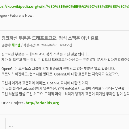
tps://ko.wikipedia.org/wiki/%ED%81%AC%EB%A1%9C%EB%85%B8%
geo - Future is Now.
링크하신 부분은 드래프트고요. 정식 스펙은 아닌 걸로
글쓴이:
체스맨
/ 작성시간: 수, 2016/04/20 - 6:44오전
링크하신 부분은 드래프트고요. 정식 스펙은 아닌 걸로 압니다.
제가 잘 모르고 있는 것일 수 있으니 드래프트가 아닌 C++ 표준 STL 문서가 있다면 알려주
OpenGL이 크로노스 그룹에 의해 표준화가 진행되고 있는 부분은 알고 있습니다.
크로노스 이전에도, 컨소시엄 형태로, OpenGL에 대한 표준화는 지속되고 있었고요.
그런데 여기서 표준화의 의미는, OpenGL 자체에 대한 것이지
이 글을 올리신 adzoo님께서 말씀하신, 언어 표준으로서 그래픽 라이브러리와는 무관합니
그런 부분을 말씀 드린 거고요. 그래픽 라이브러리가 랭귀지 표준이 되기엔 무리인 점이 많
Orion Project :
http://orionids.org
...