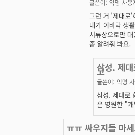
글쓴이:
익명 사용
그런 거 '제대로'
내가 이바닥 생활 
서류상으로만 대충
좀 알려줘 봐요.
삼성. 제대
고
글쓴이:
익명 
삼성. 제대로
은 영원한 "개
ㅠㅠ 싸우지들 마