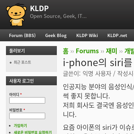
KLDP
부 메뉴
Open Source, Geek, IT...
Forum (BBS)
Geek Blog
KLDP Wiki
KLDP.net
주 메뉴
홈
››
Forums
››
재미
››
개
둘러보기
현재 위치
i-phone의 sir
최근 포스트
글쓴이:
익명 사용자
/ 작성시간
사용자 로그인
인공지능 분야의 음성인식
썩 좋지 못합니다.
아이디
*
저희 회사도 결국엔 음성
비밀번호
*
니다.
요즘 아이폰의 siri가 이
가입하기
새로운 비밀번호 요청하기