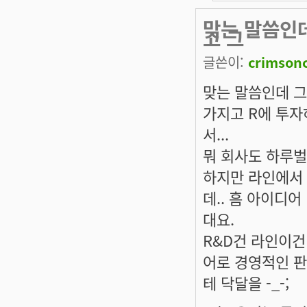
맞는 말씀인
고 그
글쓴이:
crimson
맞는 말씀인데 그
가지고 R에 투자
서...
뭐 회사도 하루벌
하지만 라인에서
데.. 흠 아이디
대요.
R&D건 라인이건
어로 경영적인 판
테 닥달을 -_-;