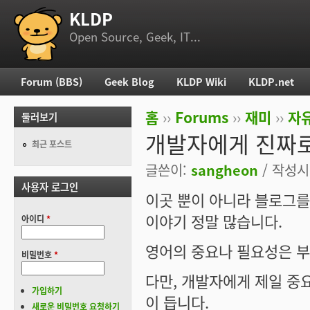
KLDP
부 메뉴
Open Source, Geek, IT...
Forum (BBS)
Geek Blog
KLDP Wiki
KLDP.net
주 메뉴
홈
››
Forums
››
재미
››
자
둘러보기
현재 위치
개발자에게 진짜로
최근 포스트
글쓴이:
sangheon
/ 작성시간
사용자 로그인
이곳 뿐이 아니라 블로그
이야기 정말 많습니다.
아이디
*
영어의 중요나 필요성은 부
비밀번호
*
다만, 개발자에게 제일 중
가입하기
이 듭니다.
새로운 비밀번호 요청하기