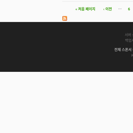
« 처음 페이지
‹ 이전
…
6
페이지
서버 
백업
전체 스폰서