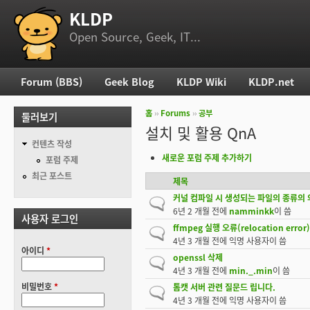
KLDP
부 메뉴
Open Source, Geek, IT...
Forum (BBS)
Geek Blog
KLDP Wiki
KLDP.net
주 메뉴
홈
››
Forums
››
공부
둘러보기
현재 위치
설치 및 활용 QnA
컨텐츠 작성
새로운 포럼 주제 추가하기
포럼 주제
최근 포스트
제목
커널 컴파일 시 생성되는 파일의 종류의
일반 토픽
6년 2 개월 전에
namminkk
이 씀
사용자 로그인
ffmpeg 실행 오류(relocation err
일반 토픽
4년 3 개월 전에
익명 사용자
이 씀
아이디
*
openssl 삭제
일반 토픽
4년 3 개월 전에
min._.min
이 씀
비밀번호
*
톰캣 서버 관련 질문드 립니다.
일반 토픽
4년 3 개월 전에
익명 사용자
이 씀