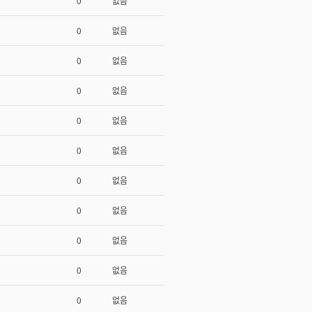
0
없음
0
없음
0
없음
0
없음
0
없음
0
없음
0
없음
0
없음
0
없음
0
없음
0
없음