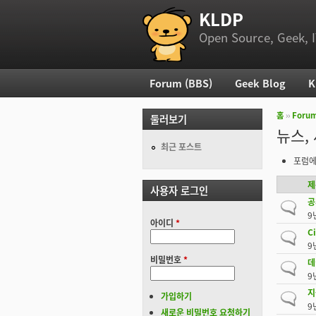
KLDP
부 메뉴
Open Source, Geek, I
Forum (BBS)
Geek Blog
K
주 메뉴
홈
››
Foru
둘러보기
현재 위
뉴스,
최근 포스트
포럼에
제
사용자 로그인
공
일반 토픽
9
아이디
*
C
일반 토픽
9
비밀번호
*
데
일반 토픽
9
지
가입하기
일반 토픽
9
새로운 비밀번호 요청하기