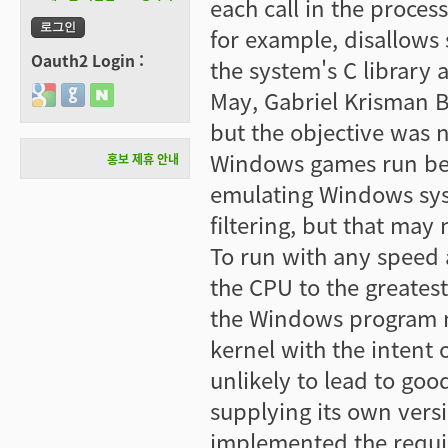
each call in the proces
for example, disallows 
Oauth2 Login :
the system's C library
Login with Google
Login with GitHub
Login with Naver
May, Gabriel Krisman B
but the objective was n
Windows games run bet
홍보 제휴 안내
emulating Windows syst
filtering, but that may
To run with any speed 
the CPU to the greates
the Windows program ma
kernel with the intent 
unlikely to lead to goo
supplying its own vers
implemented the requir