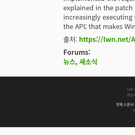
explained in the patch
increasingly executing 
the API; that makes Wi
출처:
https://lwn.net/
Forums:
뉴스, 새소식
서버 
백업
전체 스폰서