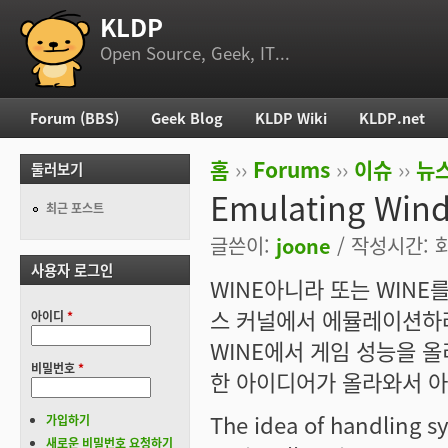
KLDP
부 메뉴
Open Source, Geek, IT...
Forum (BBS)
Geek Blog
KLDP Wiki
KLDP.net
주 메뉴
홈
››
Forums
››
이슈
››
뉴스
둘러보기
현재 위치
Emulating Wind
최근 포스트
글쓴이:
joone
/ 작성시간: 화,
사용자 로그인
WINE아니라 또는 WIN
스 커널에서 에뮬레이션하려
아이디
*
WINE에서 게임 성능을 올
비밀번호
*
한 아이디어가 올라와서 아
The idea of handling sy
가입하기
새로운 비밀번호 요청하기