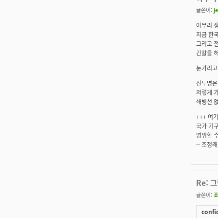
글쓴이:
j
아무리 
지금 한국
그리고 전
긴칼을 허
눈가리고 
전투병은 
저렇게 가
쇄빙선 없
+++ 여
국가 기구
영위할 수
-- 조정
Re: 
글쓴이:
confi