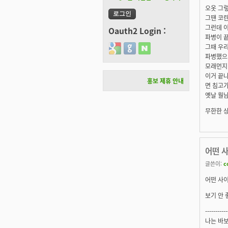
오옷 그렇
그땐 코
그런데 이
Oauth2 Login :
파병이 끝
그때 우
Login with Google
Login with GitHub
Login with Naver
파병했으니
모래먼지
이거 끝나
홍보 제휴 안내
면 침고
옛날 월남
무한한 
어떤 
글쓴이:
c
어떤 사
보기 안 
-----------
나는 바