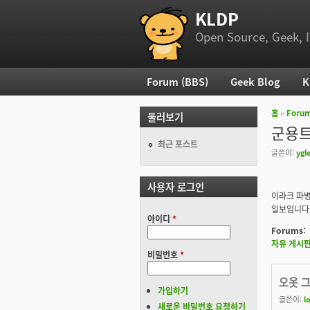
KLDP
부 메뉴
Open Source, Geek, I
Forum (BBS)
Geek Blog
K
주 메뉴
홈
››
Foru
둘러보기
현재 위
군용트럭
최근 포스트
글쓴이:
ygl
사용자 로그인
이라크 파병
일보입니다
아이디
*
Forums:
자유 게시
비밀번호
*
오옷 
가입하기
글쓴이:
l
새로운 비밀번호 요청하기