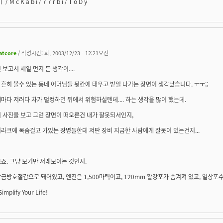
/ M c K a b i / 7 7 r b i / T o D y
latcore
/ 작성시간: 화, 2003/12/23 - 12:21오전
 보고서 제일 먼저 든 생각이....
흔히 볼수 있는 동네 어머님들 뒷칸에 태우고 밭일 나가는 장면이 생각났습니다. ㅜㅜ;;
마다 저러다 차가 덜컹하면 뒤에서 위험하실텐데.... 하는 생각을 많이 했는데.
 사진을 보고 그런 장면이 떠오른건 내가 잘못되서인지,
라크에 목숨걸고 가있는 장병들한테 저딴 장비 지급한 사람에게 잘못이 있는건지...
죠. 그냥 보기만 저래보이는 것인지.
금방호철갑으로 돼어있고, 엔진은 1,500마력이고, 120mm 활강포가 숨겨져 있고, 열상포수조
implify Your Life!