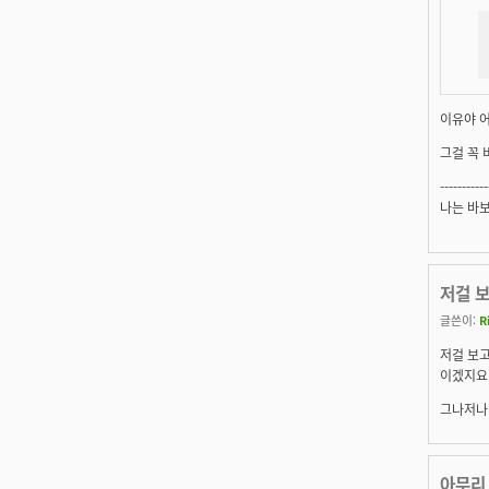
이유야 
그걸 꼭
-----------
나는 바
저걸 
글쓴이:
R
저걸 보고
이겠지요.
그나저나 
아무리