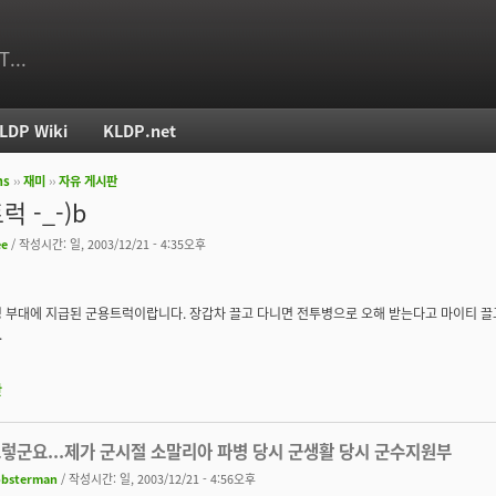
T...
LDP Wiki
KLDP.net
ms
››
재미
››
자유 게시판
치
 -_-)b
ee
/ 작성시간: 일, 2003/12/21 - 4:35오후
 부대에 지급된 군용트럭이랍니다. 장갑차 끌고 다니면 전투병으로 오해 받는다고 마이티 끌고 
.
판
그렇군요...제가 군시절 소말리아 파병 당시 군생활 당시 군수지원부
obsterman
/ 작성시간: 일, 2003/12/21 - 4:56오후