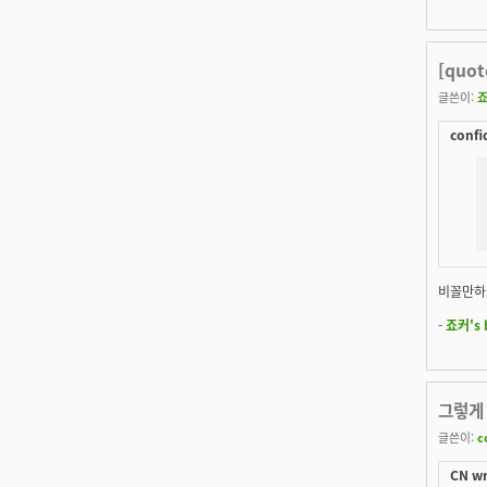
[quo
글쓴이:
confi
비꼴만하지
-
죠커's 
그렇게
글쓴이:
c
CN wr