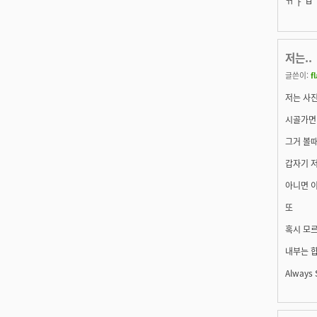
ㄲ ㅏ ㅂ ㅣ 
저는..
글쓴이:
f
저는 사진
시골가면 
그거 볼때
갑자기 저
아니면 이
또
혹시 모르
내부는 합
Always S