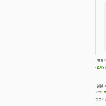
그들을 
-
죠커's 
'일본 
글쓴이:
M
'일본 자