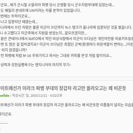
군요...제가 군시절 소말리아 파병 당시 군생활 당시 군수지원부대에 있었는데...
란도 패밀리 본네트에 UN이라는 차를 본적이 있었읍니다.
번에는 트럭이군요...
나고 입항되던 때였는데...
리나라에서 쓰던 차량은 물론 미군이 쓰던까지 녹스 탱크가 울나라에 입항되던 것을 봤읍니다.
 수고했다고 미군측에서 지원을 받았는지...잘모르겠지만...
 묻은 콘테이너에서 NATO에서 먹던 비상식량에서 미군이 쓰다남은 개인야전용 의료키트등등
면 또 많은 걸 접하겠지요? 미군이 쓰다남은 최첨단 군복(환경마다 위장색깔이 변하는...)
가 되지 않겠읍니까?
전 파병때 처럼 M-16 주워가지고 와서는 그대로 카피를 뜬것 처럼 말이지요...
상상력과 강한실행욕구는 엔지니어의 마지막 무기~
사이트에선가 이라크 파병 부대의 장갑차 라고만 올라오고는 꽤 비꼰듯
onfide
/ 작성시간: 일, 2003/12/21 - 6:02오후
이트에선가 이라크 파병 부대의 장갑차 라고만 올라오고는 꽤 비꼰듯한 리플들이 달리는 모습
좋더군요.
-------
보