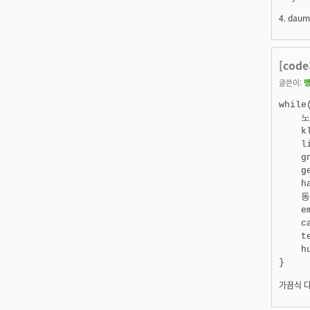
4. dau
[code
글쓴이:
while(
    
    kl
    l
    gn
    g
    h
    
    e
    c
    t
    h
}
가끔식 다른