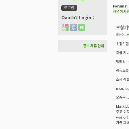
Forums:
자유 게시
Oauth2 Login :
Login with Google
Login with GitHub
Login with Naver
초창기
글쓴이:
m
초창기엔 
홍보 제휴 안내
조금 지나
웹메일 보
리눅스를 
조금 레벨
msn, 
요즘은....
bbs.k
주고-여자
world
가끔 후배