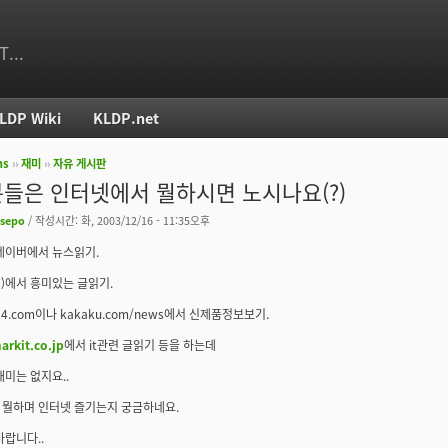
T...
LDP Wiki
KLDP.net
ms
››
재미
››
자유 게시판
치
들은 인터넷에서 뭘하시면 노시나요(?)
sepo
/ 작성시간: 화, 2003/12/16 - 11:35오후
네이버에서 뉴스읽기.
P)에서 흥미있는 글읽기.
i24.com이나 kakaku.com/news에서 신제품정보보기.
rkit.co.jp
에서 it관련 글읽기 등을 하는데
재미는 없지요..
 뭘하며 인터넷 즐기는지 궁금하네요.
바랍니다..