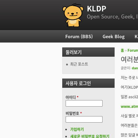
KLDP
부 메뉴
Open Source, Geek, I
Forum (BBS)
Geek Blog
K
주 메뉴
홈
››
Foru
둘러보기
현재 위
여러분
최근 포스트
글쓴이:
dan
저는 주로 
사용자 로그인
여기(KLD
일본 asci
아이디
*
www.atma
비밀번호
*
사실 별로 
여러분들은
가입하기
많은 답글 
새로운 비밀번호 요청하기