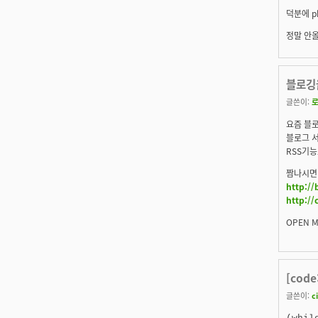
덕분에 p
정말 안올
블로깅을
글쓴이:
요즘 블로
블로그 
RSS기능
짬나시면 
http:/
http://
OPEN M
[code
글쓴이:
c