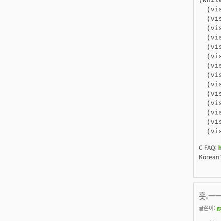
(while
  (vi
  (vi
  (vi
  (vi
  (vi
  (vi
  (vi
  (vi
  (vi
  (vi
  (vi
  (vi
  (vi
  (vi
C FAQ:
Korean 
훗.ㅡㅡ
글쓴이:
g