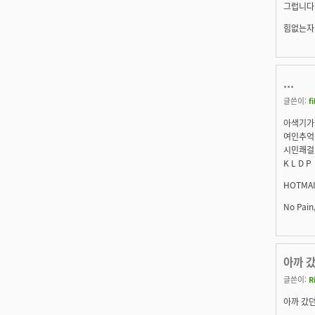
그럽니다.
힘없는자
...
글쓴이:
f
아색기가
여인추억
시민쾌걸
K L D P
HOTMA
No Pain
아까 갔
글쓴이:
R
아까 갔던