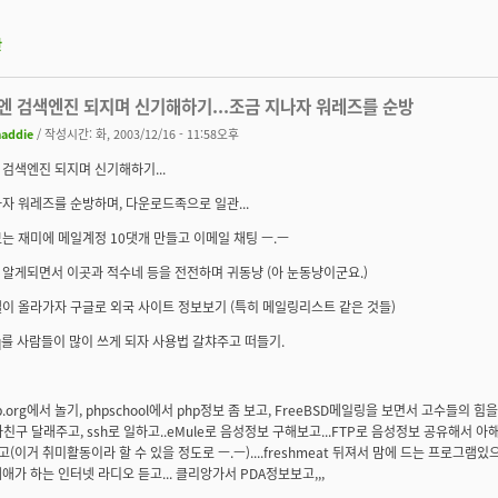
판
엔 검색엔진 되지며 신기해하기...조금 지나자 워레즈를 순방
addie
/ 작성시간: 화, 2003/12/16 - 11:58오후
검색엔진 되지며 신기해하기...
자 워레즈를 순방하며, 다운로드족으로 일관...
는 재미에 메일계정 10댓개 만들고 이메일 채팅 ㅡ.ㅡ
알게되면서 이곳과 적수네 등을 전전하며 귀동냥 (아 눈동냥이군요.)
이 올라가자 구글로 외국 사이트 정보보기 (특히 메일링리스트 같은 것들)
icq를 사람들이 많이 쓰게 되자 사용법 갈챠주고 떠들기.
ldp.org에서 놀기, phpschool에서 php정보 좀 보고, FreeBSD메일링을 보면서 고수들의
친구 달래주고, ssh로 일하고..eMule로 음성정보 구해보고...FTP로 음성정보 공유해서 아
하고(이거 취미활동이라 할 수 있을 정도로 ㅡ.ㅡ)....freshmeat 뒤져서 맘에 드는 프로그램있으
애가 하는 인터넷 라디오 듣고... 클리앙가서 PDA정보보고,,,