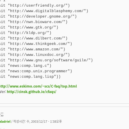
 1

sit "http://userfriendly.org/")

sit "http://www.digitalblasphemy.com/")

sit "http://developer.gnome.org/")

sit "http://nwn.bioware.com/")

sit "http://www.gtk.org/")

sit "http://kldp.org/")

sit "http://www.dilbert.com/")

sit "http://www.thinkgeek.com/")

sit "http://www.amazon.com/")

sit "http://www.linuxdoc.org/")

sit "http://www.gnu.org/software/guile/")

sit "news:comp.lang.c")

sit "news:comp.unix.programmer")

sit "news:comp.lang.lisp"))
http://www.eskimo.com/~scs/C-faq/top.html
Ver:
http://cinsk.github.io/cfaqs/
;;
aladriel
/ 작성시간: 수, 2003/12/17 - 1:38오후