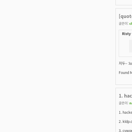
[quo
글쓴이:
c
Risty
저두~ :lo
Found M
1. hac
글쓴이:
n
1. hack
2. kldp.
3. cywo