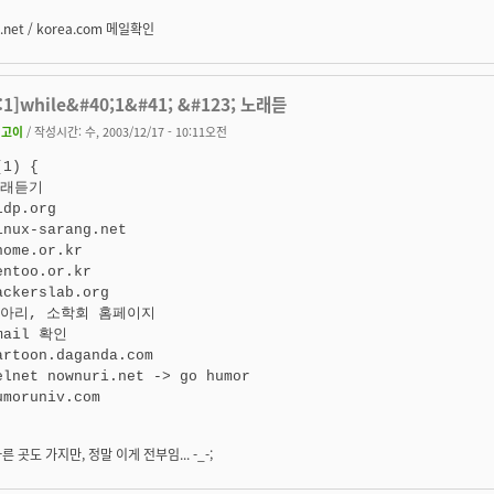
m.net / korea.com 메일확인
:1]while&#40;1&#41; &#123; 노래듣
맹고이
/ 작성시간: 수, 2003/12/17 - 10:11오전
1) {

노래듣기

dp.org

inux-sarang.net

ome.or.kr

entoo.or.kr

ackerslab.org

동아리, 소학회 홈페이지

mail 확인

artoon.daganda.com

elnet nownuri.net -> go humor

umoruniv.com

 곳도 가지만, 정말 이게 전부임... -_-;