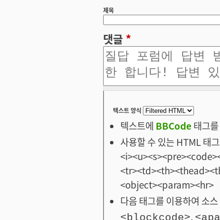
제목
댓글
*
텍스트 양식
텍스트에
BBCode
태그를 
사용할 수 있는 HTML 태그: <
<i><u><s><pre><code><
<tr><td><th><thead>
<object><param><hr>
다음 태그를 이용하여 소스 
,
<blockcode>
<ap