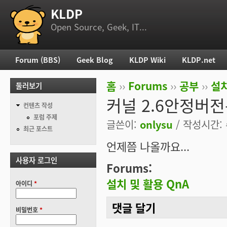
KLDP
부 메뉴
Open Source, Geek, IT...
Forum (BBS)
Geek Blog
KLDP Wiki
KLDP.net
주 메뉴
홈
››
Forums
››
공부
››
설치
둘러보기
현재 위치
커널 2.6안정버전
컨텐츠 작성
포럼 주제
글쓴이:
onlysu
/ 작성시간: 수
최근 포스트
언제쯤 나올까요...
사용자 로그인
Forums:
설치 및 활용 QnA
아이디
*
댓글 달기
비밀번호
*