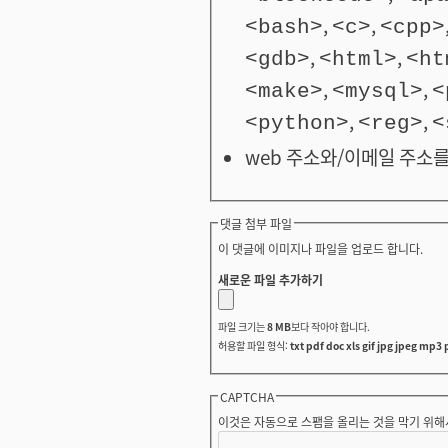
,
,
<bash>
<c>
<cpp>
,
,
<gdb>
<html>
<ht
,
,
<make>
<mysql>
<
,
,
<python>
<reg>
<
web 주소와/이메일 주소를
댓글 첨부 파일
이 댓글에 이미지나 파일을 업로드 합니다.
새로운 파일 추가하기
파일 크기는
8 MB
보다 작아야 합니다.
허용할 파일 형식:
txt pdf doc xls gif jpg jpeg mp3 
CAPTCHA
이것은 자동으로 스팸을 올리는 것을 막기 위해