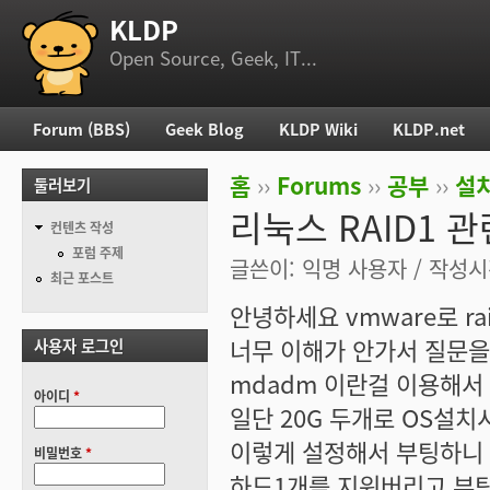
KLDP
부 메뉴
Open Source, Geek, IT...
Forum (BBS)
Geek Blog
KLDP Wiki
KLDP.net
주 메뉴
홈
››
Forums
››
공부
››
설치
둘러보기
현재 위치
리눅스 RAID1 
컨텐츠 작성
포럼 주제
글쓴이:
익명 사용자
/ 작성시간
최근 포스트
안녕하세요 vmware로 r
너무 이해가 안가서 질문을
사용자 로그인
mdadm 이란걸 이용해서 
아이디
*
일단 20G 두개로 OS설치시
이렇게 설정해서 부팅하니 
비밀번호
*
하드1개를 지워버리고 부팅