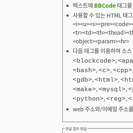
텍스트에
BBCode
태그를 
사용할 수 있는 HTML 태그: <
<i><u><s><pre><code><
<tr><td><th><thead>
<object><param><hr>
다음 태그를 이용하여 소스 
,
<blockcode>
<ap
,
,
<bash>
<c>
<cpp>
,
,
<gdb>
<html>
<ht
,
,
<make>
<mysql>
<
,
,
<python>
<reg>
<
web 주소와/이메일 주소를
댓글 첨부 파일