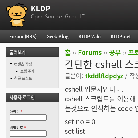
KLDP
부 메뉴
Open Source, Geek, IT...
Forum (BBS)
Geek Blog
KLDP Wiki
KLDP.net
주 메뉴
홈
››
Forums
››
공부
››
프로
둘러보기
현재 위치
간단한 cshell 
컨텐츠 작성
포럼 주제
글쓴이:
tkddlfldpdyz
/ 작성
최근 포스트
cshell 입문자입니다.
cshell 스크립트를 이용
사용자 로그인
는것으로 인식하는 code
아이디
*
set no = 0
비밀번호
*
set list