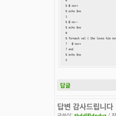
0

% @ no++

% echo $no

1

% @ no--

% echo $no

0

% foreach val ( She loves him not
?   @ no++

? end

% echo $no

5
답글
답변 감사드립니다
글쓴이:
tkddlfldpdyz
/ 작