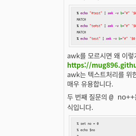
%
echo
"#test"
|
awk
-v
b
=
"#"
'$
%
echo
"te#st"
|
awk
-v
b
=
"#"
'$
%
echo
"test"
|
awk
-v
b
=
"#"
'$0
awk를 모르시면 왜 이렇
https://mug896.githu
awk는 텍스트처리를 위
매우 유용합니다.
두 번째 질문의
@ no++
식입니다.
% set no = 0

% echo $no
