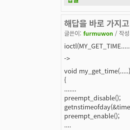
해답을 바로 가지고
글쓴이:
furmuwon
/ 작성시
ioctl(MY_GET_TIME.....
->
void my_get_time(.....
{
.......
preempt_disable();
getnstimeofday(&time
preempt_enable();
....