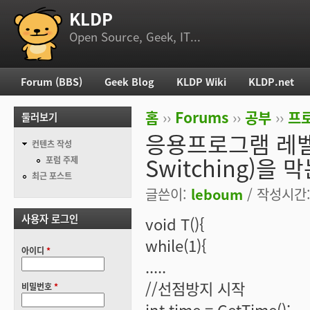
KLDP
부 메뉴
Open Source, Geek, IT...
Forum (BBS)
Geek Blog
KLDP Wiki
KLDP.net
주 메뉴
홈
››
Forums
››
공부
››
프로
둘러보기
현재 위치
응용프로그램 레벨에
컨텐츠 작성
Switching)을
포럼 주제
최근 포스트
글쓴이:
leboum
/ 작성시간: 
사용자 로그인
void T(){
while(1){
아이디
*
.....
//선점방지 시작
비밀번호
*
int time = GetTime();