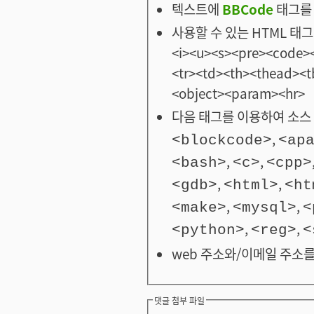
텍스트에
BBCode
태그를 
사용할 수 있는 HTML 태그: <
<i><u><s><pre><code><
<tr><td><th><thead>
<object><param><hr>
다음 태그를 이용하여 소스 
,
<blockcode>
<ap
,
,
<bash>
<c>
<cpp>
,
,
<gdb>
<html>
<ht
,
,
<make>
<mysql>
<
,
,
<python>
<reg>
<
web 주소와/이메일 주소를
댓글 첨부 파일