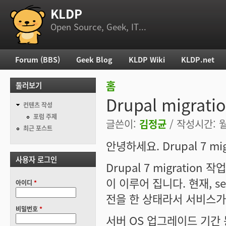
KLDP
부 메뉴
Open Source, Geek, IT...
Forum (BBS)
Geek Blog
KLDP Wiki
KLDP.net
주 메뉴
홈
둘러보기
현재 위치
Drupal migrat
컨텐츠 작성
포럼 주제
글쓴이:
김정균
/ 작성시간: 월,
최근 포스트
안녕하세요. Drupal 7 m
사용자 로그인
Drupal 7 migration 
이 이루어 집니다. 현재, se
아이디
*
전을 한 상태라서 서비스가
비밀번호
*
서버 OS 업그레이드 기간 