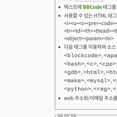
텍스트에
BBCode
태그를 
사용할 수 있는 HTML 태그: <
<i><u><s><pre><code><
<tr><td><th><thead>
<object><param><hr>
다음 태그를 이용하여 소스 
,
<blockcode>
<ap
,
,
<bash>
<c>
<cpp>
,
,
<gdb>
<html>
<ht
,
,
<make>
<mysql>
<
,
,
<python>
<reg>
<
web 주소와/이메일 주소를
댓글 첨부 파일