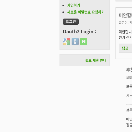
가입하기
새로운 비밀번호 요청하기
미안합
글쓴이:
익
Oauth2 Login :
미안합니다
뭔가 신박
Login with Google
Login with GitHub
Login with Naver
답글
홍보 제휴 안내
추
글쓴
보통
저도
-----
젊음
매일
정규