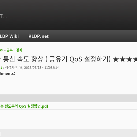
T...
LDP Wiki
KLDP.net
ms
››
공부
››
강좌
치
 통신 속도 향상 ( 공유기 QoS 설정하기) ★★★
nt
/ 작성시간: 월, 2015/07/13 - 11:08오전
achments:
는 윈도우와 QoS 설정방법.pdf
기