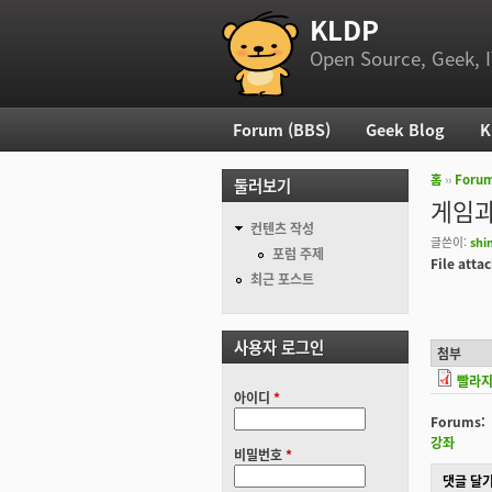
KLDP
부 메뉴
Open Source, Geek, I
Forum (BBS)
Geek Blog
K
주 메뉴
홈
››
Foru
둘러보기
현재 위
게임과
컨텐츠 작성
글쓴이:
shi
포럼 주제
File att
최근 포스트
사용자 로그인
첨부
빨라지
아이디
*
Forums:
강좌
비밀번호
*
댓글 달