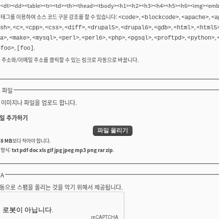
><dt><dd><table><tr><td><th><thead><tbody><h1><h2><h3><h4><h5><h6><img><em
 태그를 이용하여 소스 코드 구문 강조를 할 수 있습니다:
,
,
,
<code>
<blockcode>
<apache>
<a
,
,
,
,
,
,
,
,
,
sh>
<c>
<cpp>
<css>
<diff>
<drupal5>
<drupal6>
<gdb>
<html>
<html5
,
,
,
,
,
,
,
,
,
a>
<make>
<mysql>
<perl>
<perl6>
<php>
<pgsql>
<proftpd>
<python>
,
.
<foo>
[foo]
b 주소와/이메일 주소를 클릭할 수 있는 링크로 자동으로 바꿉니다.
 파일
 이미지나 파일을 업로드 합니다.
일 추가하기
는
8 MB
보다 작아야 합니다.
 형식:
txt pdf doc xls gif jpg jpeg mp3 png rar zip
.
HA
동으로 스팸을 올리는 것을 막기 위해서 제공됩니다.