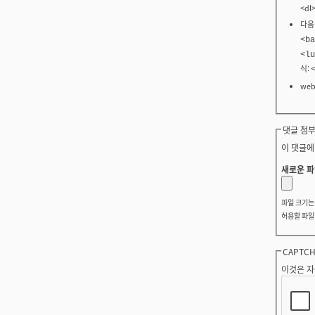
<dl
다음
<ba
<lu
식:
we
댓글 첨부
이 댓글에
새로운 파
파일 크기
허용할 파일
CAPTC
이것은 자