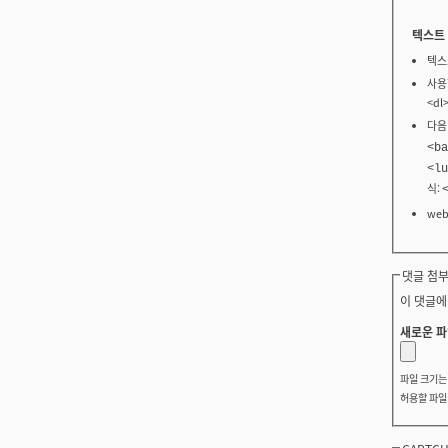
텍스트
텍스
사용할
<dl
다음
<ba
<lu
식:
we
댓글 첨부
이 댓글에
새로운 파
파일 크기
허용할 파일