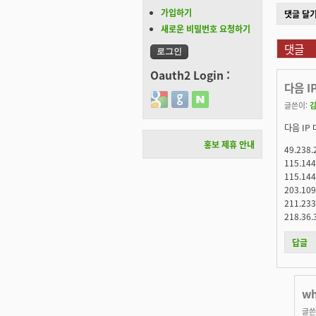
가입하기
댓글 달
새로운 비밀번호 요청하기
댓글
Oauth2 Login :
다음 I
Login with Google
Login with GitHub
Login with Naver
글쓴이:
다음 IP
홍보 제휴 안내
49.238.
115.14
115.14
203.10
211.23
218.36
답글
wh
글쓴