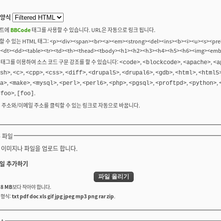
 양식
트에
BBCode
태그를 사용할 수 있습니다. URL은 자동으로 링크 됩니다.
 수 있는 HTML 태그: <p><div><span><br><a><em><strong><del><ins><b><i><u><s><pre>
><dt><dd><table><tr><td><th><thead><tbody><h1><h2><h3><h4><h5><h6><img><em
 태그를 이용하여 소스 코드 구문 강조를 할 수 있습니다:
,
,
,
<code>
<blockcode>
<apache>
<a
,
,
,
,
,
,
,
,
,
sh>
<c>
<cpp>
<css>
<diff>
<drupal5>
<drupal6>
<gdb>
<html>
<html5
,
,
,
,
,
,
,
,
,
a>
<make>
<mysql>
<perl>
<perl6>
<php>
<pgsql>
<proftpd>
<python>
,
.
<foo>
[foo]
b 주소와/이메일 주소를 클릭할 수 있는 링크로 자동으로 바꿉니다.
 파일
 이미지나 파일을 업로드 합니다.
일 추가하기
는
8 MB
보다 작아야 합니다.
 형식:
txt pdf doc xls gif jpg jpeg mp3 png rar zip
.