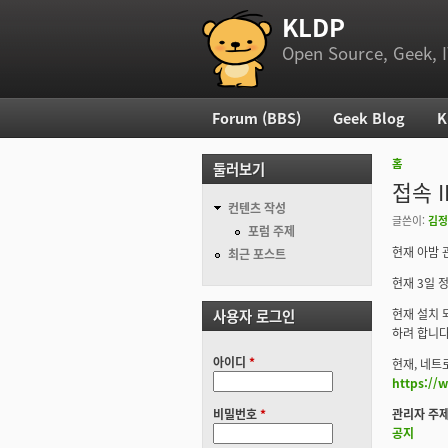
KLDP
부 메뉴
Open Source, Geek, I
Forum (BBS)
Geek Blog
K
주 메뉴
홈
둘러보기
현재 위
접속 
컨텐츠 작성
글쓴이:
김정
포럼 주제
현재 아밤 
최근 포스트
현재 3일 
사용자 로그인
현재 설치 되
하려 합니다
아이디
*
현재, 네트
https://
비밀번호
*
관리자 주제
공지