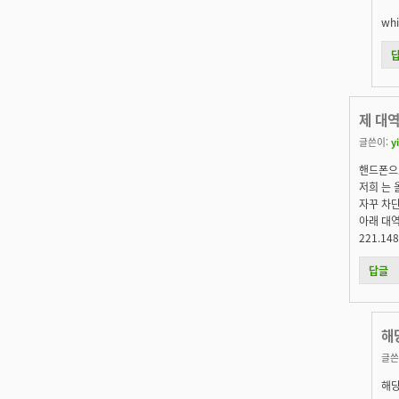
whi
제 대
글쓴이:
y
핸드폰으
저희 는
자꾸 차
아래 대
221.148
답글
해당
글쓴
해당