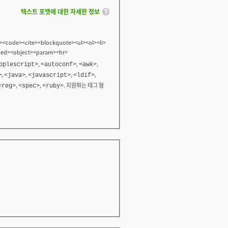
텍스트 포맷에 대한 자세한 정보
<code><cite><blockquote><ul><ol><li>
bed><object><param><hr>
,
,
,
pplescript>
<autoconf>
<awk>
,
,
,
,
>
<java>
<javascript>
<ldif>
,
,
. 지원하는 태그 형
<reg>
<spec>
<ruby>