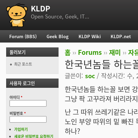
KLDP
부 메뉴
Open Source, Geek, IT...
Forum (BBS)
Geek Blog
KLDP Wiki
KLDP.net
주 메뉴
홈
››
Forums
››
재미
››
자
둘러보기
현재 위치
한국년놈들 하는꼴
최근 포스트
글쓴이:
soc
/ 작성시간: 수, 2
사용자 로그인
한국년놈들 하는꼴 보면 
그냥 팍 고꾸라져 버리라지
아이디
*
난 그 따위 쓰레기같은 나라
비밀번호
*
노인 부양 따위의 밑 빠진
하나?
가입하기
새로운 비밀번호 요청하기