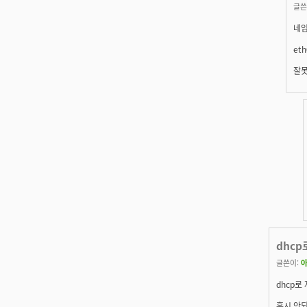
글쓴
네임
et
잘못
dhcp
글쓴이:
dhcp로
혹시 안