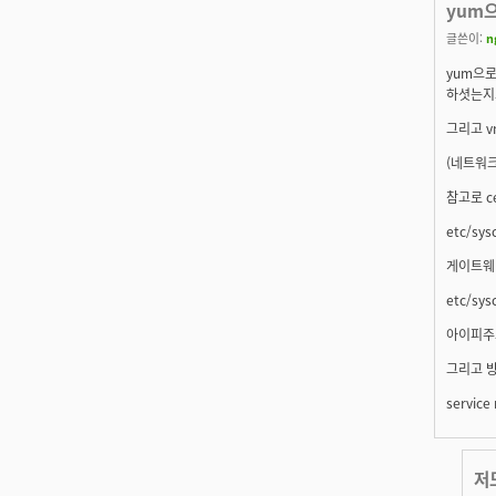
yum
글쓴이:
n
yum으
하셧는지
그리고 v
(네트워크
참고로 c
etc/sys
게이트웨
etc/sys
아이피주
그리고 
service
저