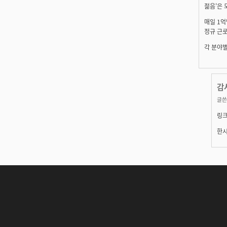
젊음'은 
매일 1
정규 근로
각 분야별
감
글쓴
링크
한시