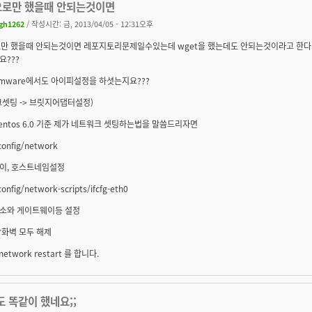
으로만 했을때 안되는것이면
gh1262
/ 작성시간: 금, 2013/04/05 - 12:31오후
로만 했을때 안되는것이면 레포지토리문제일수있는데 wget을 했는데도 안되는것이라고 한다면 
요???
mware에서도 아이피설정을 하셧는지요???
셋팅 -> 브릿지어댑터설정)
entos 6.0 기준 제가 네트워크 셋팅하는법을 말씀드리자면
config/network
이, 호스트네임설정
config/network-scripts/ifcfg-eth0
소와 게이트웨이등 설정
방화벽 모두 해제
 network restart 를 합니다.
도 똑같이 했네요;;