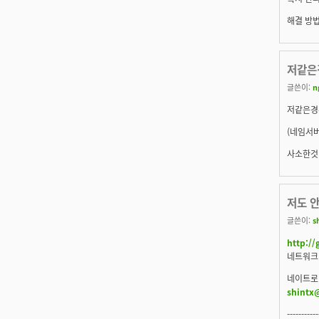
해결 방법
저같은
글쓴이:
n
저같은경우
(네임서버
사소한것 
저도 
글쓴이:
s
http:/
네트워크
네이트로 
shintx
-----------