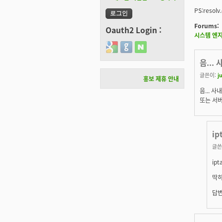
PS:reso
Forums:
Oauth2 Login :
시스템 엔
Login with Google
Login with GitHub
Login with Naver
음...
글쓴이:
j
홍보 제휴 안내
음... 
또는 서버
i
글쓴
ip
딱히
답변