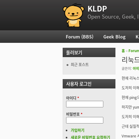
KLDP
부 메뉴
Open Source, Geek, I
Forum (BBS)
Geek Blog
K
주 메뉴
홈
››
Foru
둘러보기
현재 위
리눅드
최근 포스트
글쓴이:
아히
현재 리눅스
사용자 로그인
도저히 이해
현재 pin
아이디
*
하지만 yu
비밀번호
*
도저히 이해
근데 실질적
가입하기
Vmware
새로운 비밀번호 요청하기