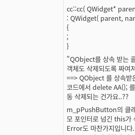
cc::cc( QWidget* paren
: QWidget( parent, na
{
;
}
"QObject를 상속 받
객체도 삭제되도록 짜여져
==> QObject 를 상
코드에서 delete AA(); 
동 삭제되는 건가요..??
m_pPushButton의 클
모 포인터로 넘긴 this가
Error도 마찬가지입니다.