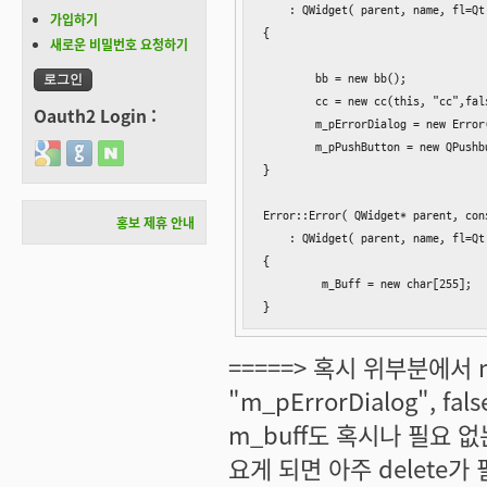
    : QWidget( parent, name, fl=Qt
가입하기
{

새로운 비밀번호 요청하기
	bb = new bb();                                                ===> delete 필요

        cc = new cc(this, "cc",fa
Oauth2 Login :
	m_pErrorDialog = new Error(this, "m_pErrorDialog", false);    ===> delete 필요없음.

        m_pPushButton = new QPush
Login with Google
Login with GitHub
Login with Naver
}

Error::Error( QWidget* parent, con
홍보 제휴 안내
    : QWidget( parent, name, fl=Qt
{

         m_Buff = new char[255]; 
}                                 
=====> 혹시 위부분에서 m_pE
"m_pErrorDialog", f
m_buff도 혹시나 필요 없
요게 되면 아주 delete가