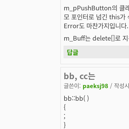
m_pPushButton의 클
모 포인터로 넘긴 this가
Error도 마찬가지입니다.
m_Buff는 delete[
답글
bb, cc는
글쓴이:
paeksj98
/ 작성시간
bb::bb( )
{
;
}