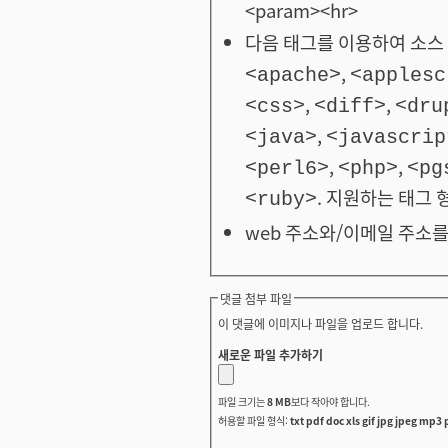
<param><hr>
다음 태그를 이용하여 소스 
,
<apache>
<applesc
,
,
<css>
<diff>
<dru
,
<java>
<javascrip
,
,
<perl6>
<php>
<pg
. 지원하는 태그 
<ruby>
web 주소와/이메일 주소를
댓글 첨부 파일
이 댓글에 이미지나 파일을 업로드 합니다.
새로운 파일 추가하기
파일 크기는
8 MB
보다 작아야 합니다.
허용할 파일 형식:
txt pdf doc xls gif jpg jpeg mp3 