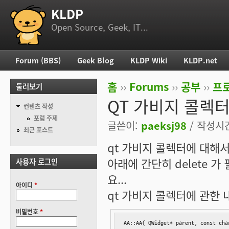
KLDP
부 메뉴
Open Source, Geek, IT...
Forum (BBS)
Geek Blog
KLDP Wiki
KLDP.net
주 메뉴
홈
››
Forums
››
공부
››
프로
둘러보기
현재 위치
QT 가비지 콜렉터
컨텐츠 작성
포럼 주제
글쓴이:
paeksj98
/ 작성시간:
최근 포스트
qt 가비지 콜렉터에 대해
아래에 간단히 delete 
사용자 로그인
요...
아이디
*
qt 가비지 콜렉터에 관한 
비밀번호
*
AA::AA( QWidget* parent, const cha