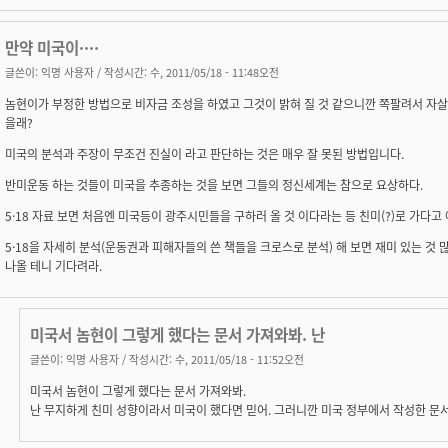
만약 미국이····
글쓴이:
익명 사용자
/ 작성시간: 수, 2011/05/18 - 11:48오전
놈현이가 부정한 방법으로 비자금 조성을 하였고 그것이 밝혀 질 것 같으니깐 쪽팔려서 자살
을래?
미국의 분석과 주장이 무조건 진실이 라고 판단하는 것은 매우 잘 못된 방법입니다.
반미운동 하는 것들이 미국을 추종하는 것을 보면 그들의 정신세계는 참으로 요상하다.
5·18 자료 보면 처음엔 미국등이 광주시민들을 구하러 올 것 이다라는 등 친미(?)로 가다고
5·18을 자세히 분석(운동권과 피해자들의 쓴 책들을 크로스로 분석) 해 보면 재미 있는 것
나올 테니 기다려라.
미국서 놈현이 그렇게 했다는 문서 가져와봐. 난
글쓴이:
익명 사용자
/ 작성시간: 수, 2011/05/18 - 11:52오전
미국서 놈현이 그렇게 했다는 문서 가져와봐.
난 무지하게 친미 성향이라서 미국이 했다면 믿어. 그러니깐 미국 정부에서 작성한 문서