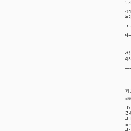
누가
김대
누가
그리
아무
==
선한
의지
==
과
글쓴
과연
근데
그나
몰랐
그리