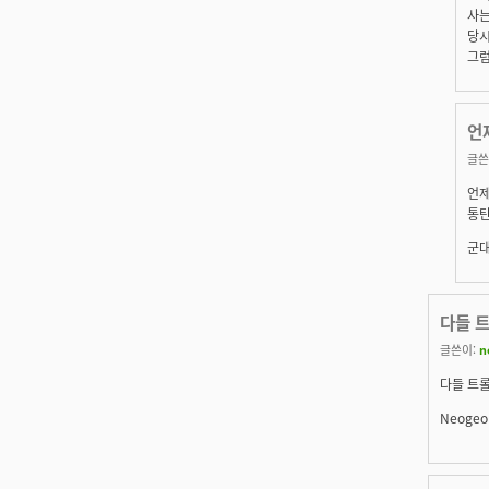
사는
당시
그럼
언
글쓴
언제
통탄
군대
다들 
글쓴이:
n
다들 트롤
Neogeo 