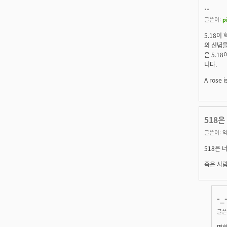
..
글쓴이:
p
5.18이
의 신념을
은 5.1
니다.
A rose i
518은
글쓴이:
익
518은 
죽은 사람
-_
글쓴