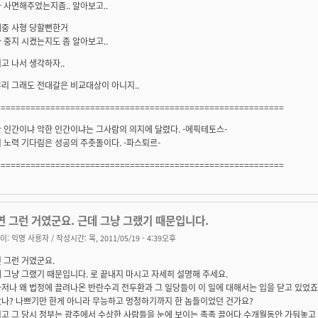
 사면해주었는지좀.. 알아보고..
중 사형 당할뻔한거
 중지 시켰는지도 좀 알아보고..
고 나서 생각하자..
리 그래도 전대갈은 비교대상이 아니지..
==========================================================
 인간이냐 악한 인간이냐는 그사람의 의지에 달렸다. -에픽테토스-
 노력 기다림은 성공의 주춧돌이다. -파스퇴르-
==========================================================
연 그런 거였군요. 근데 그냥 그랬기 때문입니다.
이:
익명 사용자
/ 작성시간: 목, 2011/05/19 - 4:39오후
 그런 거였군요.
 그냥 그랬기 때문입니다. 로 끝내지 마시고 자세히 설명해 주세요.
저나 왜 법정에 끌려나온 반란수괴 전두환과 그 일당들이 이 일에 대해서는 입을 닫고 있었죠
나? 나쁘기만 한게 아니라 무능하고 멍청하기까지 한 놈들이었던 건가요?
고 그 당시 정부는 광주에서 수상한 사람들을 눈에 보이는 족족 끌어다 수개월동안 가둬놓고 