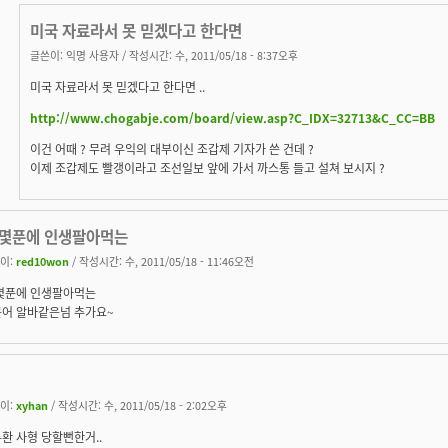
미국 자료라서 못 믿겠다고 한다면
글쓴이:
익명 사용자
/ 작성시간: 수, 2011/05/18 - 8:37오후
미국 자료라서 못 믿겠다고 한다면 ..
http://www.chogabje.com/board/view.asp?C_IDX=32713&C_CC=BB
이건 어때 ? 무려 우익의 대부이신 조갑제 기자가 쓴 건데 ?
이제 조갑제도 빨갱이라고 조선일보 앞에 가서 까스통 들고 설쳐 보시지 ?
 몇푼에 인생팔아먹는
이:
red10won
/ 작성시간: 수, 2011/05/18 - 11:46오전
몇푼에 인생팔아먹는
어 알바같은넘 추가요~
-
이:
xyhan
/ 작성시간: 수, 2011/05/18 - 2:02오후
환 사형 당할뻔한거..