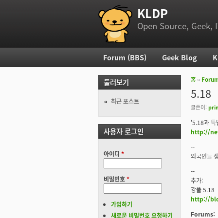
KLDP
부 메뉴
Open Source, Geek, I
Forum (BBS)
Geek Blog
K
주 메뉴
홈
››
Foru
둘러보기
현재 위
5.18
최근 포스트
글쓴이:
pri
'5.18과 
사용자 로그인
http://
--
아이디
*
외국인들 생
--
비밀번호
*
추가:
강풀 5.18
http://b
가입하기
Forums:
새로운 비밀번호 요청하기