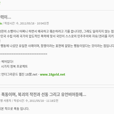
판
력이...
is
/ 작성시간: 수, 2011/05/18 - 10:04오전
 북한의 소행이니 어쩌니 하면서 왜곡하고 훼손하려고 기를 씁니다만, 그래도 달라지지 않는 점
한민국 수립 이래 국가의 압도적인 폭력에 맞서 국민이 스스로의 민주주의와 자유/권리를 지키
닌
 행동에 나섰던 유일한 사례이며, 항쟁이라는 표현에 걸맞는 행동이었다는 것이라는 점입니다
===========================
 썩어있다!
F시 시가지 정복 프로젝트
 언더그라운드 웹진 18禁.net -
www.18gold.net
은 폭동이며, 북괴의 작전과 선동 그리고 유언비어등에...
명 사용자
/ 작성시간: 수, 2011/05/18 - 11:18오전
 기본 적으로 폭동 입니다.