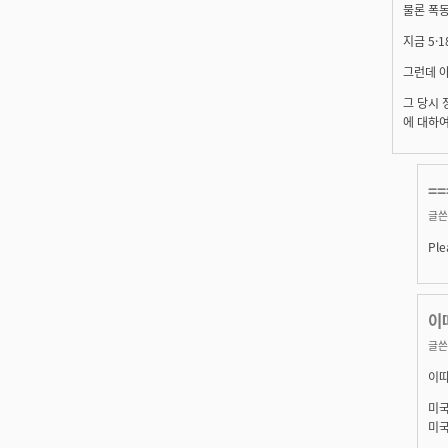
물론 폭
지금 5·
그런데 아
그 당시 
에 대하여
==
글쓴
Ple
이
글쓴
이따
미국
미국