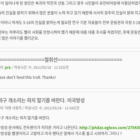
동이 일어나게 된 원인은 북괴의 작전과 선동 그리고 광주 시민들이 유언비어등에 이용당하였
18의 진실을 밝히기 위해서 많은 분들이 노력 하고 있기 때문에 서서히 광주의 진실이 밝혀 지
이러니 하게도 5·18의 진실을 밝히는게 필요한 연구 기본 자료들이 전부 운동권과 자칭 5·1
정부는 하루라도 빨리 사회를 안정시켜야 했기 때문에 대충 대충 조사를 하였지만, 후에 운동권등
 많은 이야기를 했더군요.
================절취선=======================
이:
jick
/ 작성시간: 수, 2011/05/18 - 11:32오전
ase don't feed this troll. Thanks!
따구 개소리는 하지 말기를 바란다. 미국방성
이:
익명 사용자
/ 작성시간: 수, 2011/05/18 - 11:34오전
구 개소리는 하지 말기를 바란다.
방성 문서에도 전두환이가 저지른 거라고 나온단다.
http://phdzz.egloos.com/27543
방성을 빨갱이라고 고발하고 미국 펜타곤 앞에서 가스통 들고 시위하지 그러니 ?