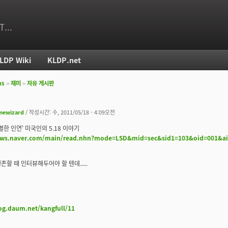
T...
LDP Wiki
KLDP.net
ms
››
재미
››
자유 게시판
치
mewizard
/ 작성시간: 수, 2011/05/18 - 4:09오전
특별한 인연' 미국인의 5.18 이야기
news.naver.com/main/read.nhn?mode=LSD&mid=sec&sid1=103&oid=001&a
존할 때 인터뷰해두어야 할 텐데.....
log.daum.net/kangfull/11