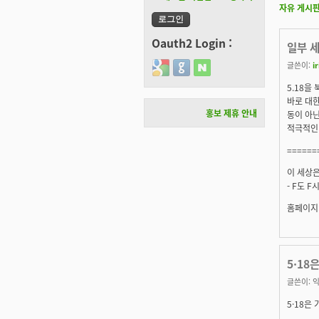
자유 게시
Oauth2 Login :
일부 세
글쓴이:
ir
Login with Google
Login with GitHub
Login with Naver
5.18을
바로 대
홍보 제휴 안내
동이 아
적극적인
======
이 세상은
- F도 
홈페이지:
5·18
글쓴이:
익
5·18은